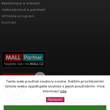
Reklamace a vrácení
Velkoobchod & partneři
Affiliate program
Kontakt
Tento web používá soubory cookie. Dalším procházením
tohoto webu vyjadřujete souhlas s jejich používáním. Více
informací
zde
.
Copyright 2026
Nonari.cz
. Všechna práva vyhrazena.
Nastavení
Upravit nastavení cookies