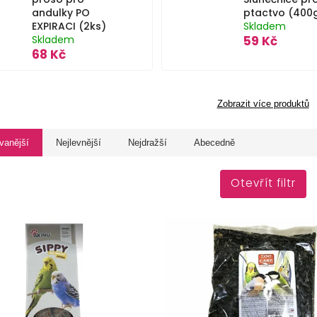
andulky PO
ptactvo (400
EXPIRACI (2ks)
Skladem
Skladem
59 Kč
68 Kč
Zobrazit více produktů
vanější
Nejlevnější
Nejdražší
Abecedně
Otevřít filtr