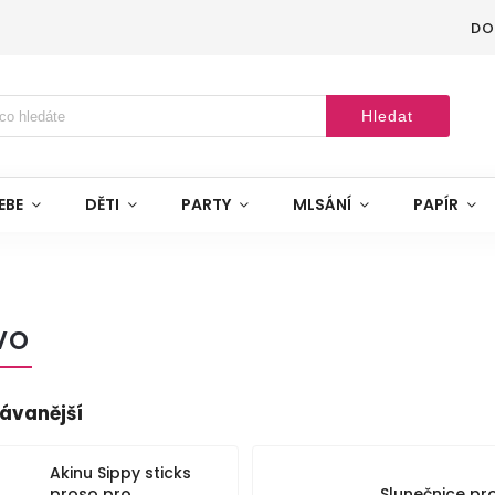
DO
Hledat
EBE
DĚTI
PARTY
MLSÁNÍ
PAPÍR
VO
ávanější
Akinu Sippy sticks
proso pro
Slunečnice pr