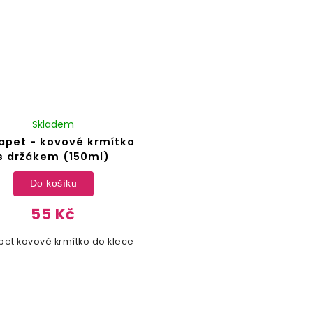
Skladem
apet - kovové krmítko
s držákem (150ml)
Do košíku
55 Kč
pet kovové krmítko do klece