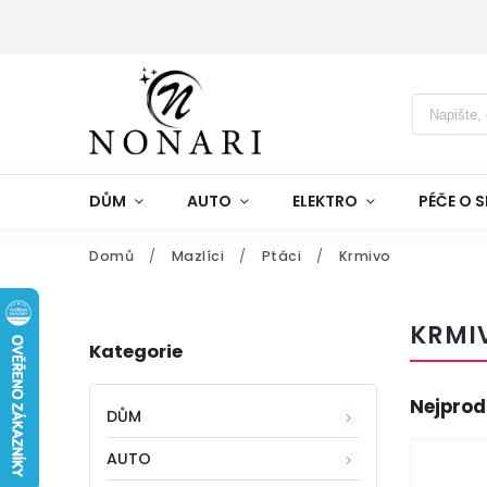
DŮM
AUTO
ELEKTRO
PÉČE O S
Domů
/
Mazlíci
/
Ptáci
/
Krmivo
KRMI
Kategorie
Nejprod
DŮM
AUTO