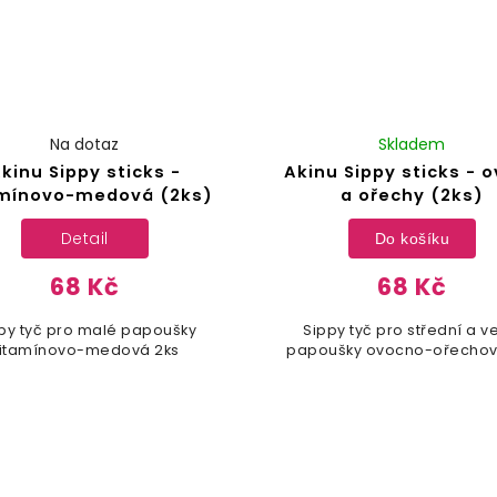
Na dotaz
Skladem
kinu Sippy sticks -
Akinu Sippy sticks - 
amínovo-medová (2ks)
a ořechy (2ks)
Detail
Do košíku
68 Kč
68 Kč
py tyč pro malé papoušky
Sippy tyč pro střední a v
itamínovo-medová 2ks
papoušky ovocno-ořechov