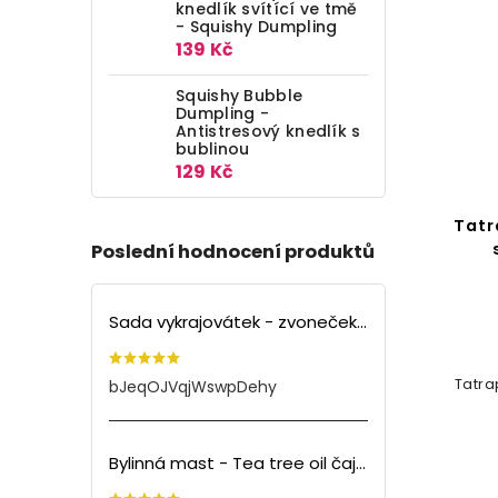
knedlík svítící ve tmě
- Squishy Dumpling
139 Kč
Squishy Bubble
Dumpling -
Antistresový knedlík s
bublinou
129 Kč
Tatr
Poslední hodnocení produktů
Sada vykrajovátek - zvoneček (3ks)
Tatra
bJeqOJVqjWswpDehy
Bylinná mast - Tea tree oil čajovník (150ml)