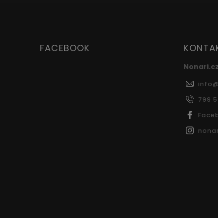
FACEBOOK
KONTA
Nonari.c
info
799 
Face
nonar