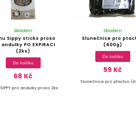
Skladem
Skladem
nu Sippy sticks proso
Slunečnice pro ptac
 andulky PO EXPIRACI
(400g)
(2ks)
Do košíku
Do košíku
59 Kč
68 Kč
Slunečnice pro ptactvo (
 SIPPY pro andulky proso 2ks