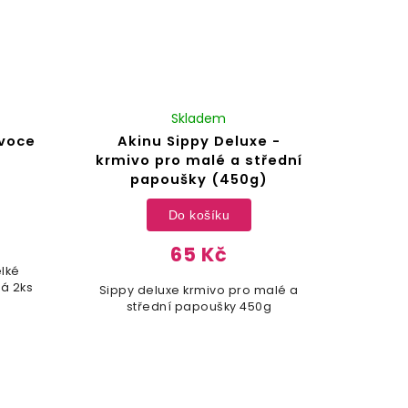
Skladem
ovoce
Akinu Sippy Deluxe -
krmivo pro malé a střední
papoušky (450g)
Do košíku
65 Kč
elké
á 2ks
Sippy deluxe krmivo pro malé a
střední papoušky 450g