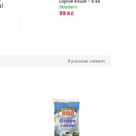
Lojové koule - 6 ks
g)
Skladem
99 Kč
7
položek celkem