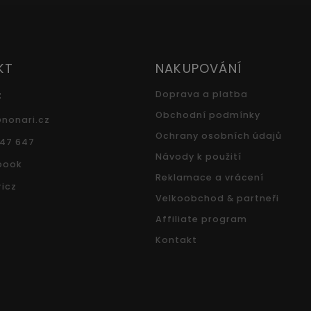
KT
NAKUPOVÁNÍ
z
Doprava a platba
Obchodní podmínky
@
nonari.cz
Ochrany osobních údajů
547 647
Návody k použití
book
Reklamace a vrácení
icz
Velkoobchod & partneři
Affiliate program
Kontakt