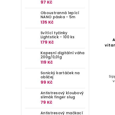
97 Kč
Oboustranná lepící
NANO páska - 5m
135 Kč
Svítící tyčinky
Lightstick - 100 ks
A
179 Kč
vit
Kapesní digitální váha
200g/0,01g
119 Kč
Sonický kartáček na
Sip
obličej
v
99 Kč
Antistresový kloubový
slimák finger slug
79 Kč
Antistresový mačkací