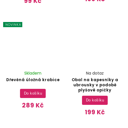
99 Kč
NOVINKA
Skladem
Na dotaz
Dřevěná úložná krabice
Obal na kapesníky a
ubrousky v podobě
plyšové opičky
Do košíku
Do košíku
289 Kč
199 Kč