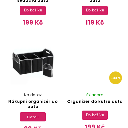
sedadla auta
auta
Do košíku
Do košíku
199 Kč
119 Kč
–33 %
Na dotaz
Skladem
Nákupní organizér do
Organizér do kufru auta
auta
Do košíku
Detail
199 Kč