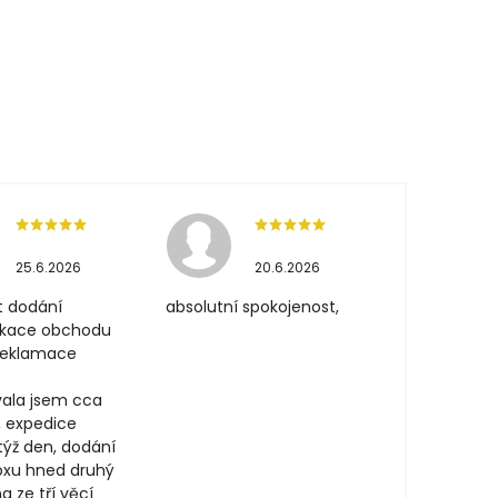
25.6.2026
20.6.2026
t dodání
absolutní spokojenost,
ikace obchodu
 reklamace
ala jsem cca
, expedice
týž den, dodání
oxu hned druhý
a ze tří věcí