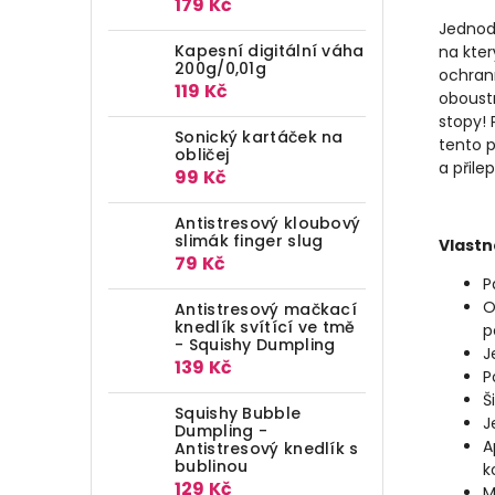
179 Kč
Jednod
Kapesní digitální váha
na kter
200g/0,01g
ochrann
119 Kč
oboust
stopy!
Sonický kartáček na
tento 
obličej
a přile
99 Kč
Antistresový kloubový
slimák finger slug
Vlastn
79 Kč
P
O
Antistresový mačkací
knedlík svítící ve tmě
p
- Squishy Dumpling
J
139 Kč
P
Š
Squishy Bubble
J
Dumpling -
A
Antistresový knedlík s
bublinou
k
129 Kč
M