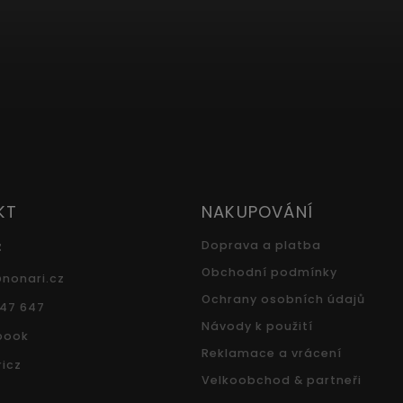
KT
NAKUPOVÁNÍ
z
Doprava a platba
Obchodní podmínky
@
nonari.cz
Ochrany osobních údajů
547 647
Návody k použití
book
Reklamace a vrácení
icz
Velkoobchod & partneři