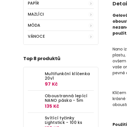
Detai
PAPÍR
MAZLÍCI
Gelová
oboust
MÓDA
nezan
použít
VÁNOCE
Nano iz
plastu,
Top 8 produktů
ovšem 
vaše om
pevně a
Multifunkční klíčenka
20v1
97 Kč
Klíčem 
Oboustranná lepící
krásné 
NANO páska - 5m
oboust
135 Kč
Svítící tyčinky
Lightstick - 100 ks
Použití