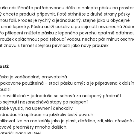
uše odstřihněte potřebovanou délku a nalepte pásku na prostor
ý chcete produkt připevnit. Poté strhněte z druhé strany pásky
ou folii. Proces je rychlý a jednoduchý, stejně jako u obyčejné
ranné lepenky. Páska udrží cokoliv a po sejmutí nezanechá žádn
 Po přilepení můžete pásku z lepeného povrchu opatrně odtrhnou
proužek opláchnout pod tekoucí vodou, nechat pár minut oschn
pit znovu s téměř stejnou pevností jako nový proužek.
osti:
áska je voděodolná, omyvatelná
pakovaně použitelná – stačí pásku omýt a je připravena k dalš
oužití
e neviditelná – jednoduše se schová za nalepený předmět
o sejmutí nezanechává stopy po nalepení
iroké využití, na upevnění čehokoliv
ednoduchá aplikace na jakýkoliv čistý povrch
plikovat lze na materiály jako je plast, dlaždice, zdi, sklo, dřevěné 
ovové předměty mnoho dalších.
ateriál: Nano PU Gel