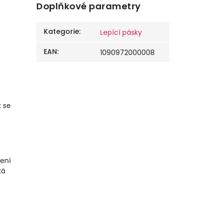
Doplňkové parametry
Kategorie
:
Lepící pásky
EAN
:
1090972000008
 se
pení
ká