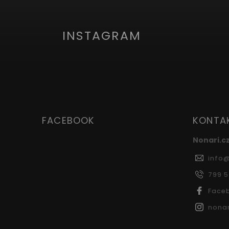
INSTAGRAM
FACEBOOK
KONTA
Nonari.c
info
799 
Face
nonar