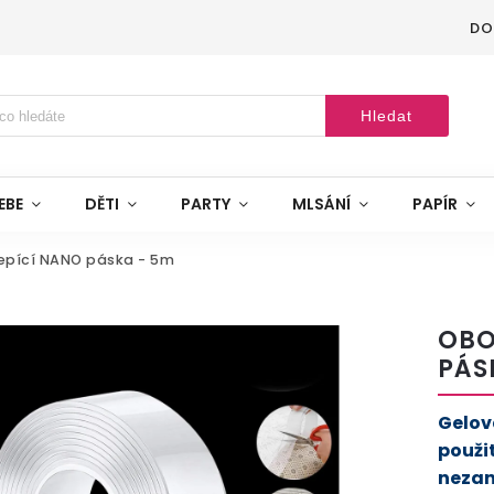
DO
Hledat
EBE
DĚTI
PARTY
MLSÁNÍ
PAPÍR
epící NANO páska - 5m
OBO
PÁS
Gelov
použi
nezan