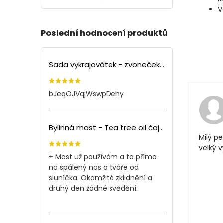
V
Poslední hodnocení produktů
Sada vykrajovátek - zvoneček (3ks)
bJeqOJVqjWswpDehy
Bylinná mast - Tea tree oil čajovník (150ml)
Milý pe
velký 
+ Mast už používám a to přímo
na spálený nos a tváře od
sluníčka. Okamžité zklidnění a
druhý den žádné svědění.