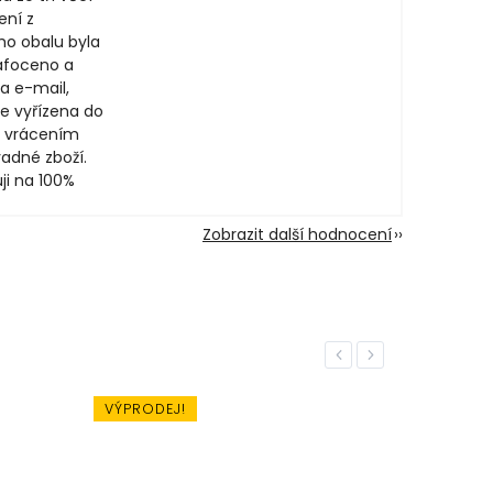
ení z
ího obalu byla
afoceno a
a e-mail,
e vyřízena do
 vrácením
adné zboží.
ji na 100%
Zobrazit další hodnocení
Previous
Next
PRODEJ!
AKCE!