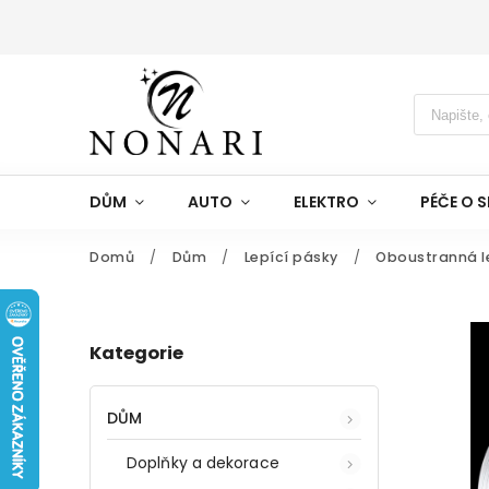
DŮM
AUTO
ELEKTRO
PÉČE O S
Domů
/
Dům
/
Lepící pásky
/
Oboustranná l
Kategorie
DŮM
Doplňky a dekorace