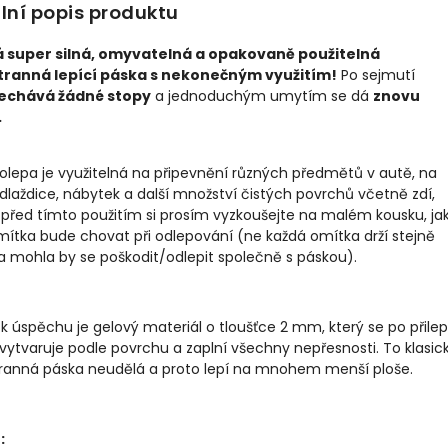
lní popis produktu
 super silná, omyvatelná a opakovaně použitelná
ranná lepící páska s nekonečným využitím!
Po sejmutí
echává žádné stopy
a jednoduchým umytím se dá
znovu
.
olepa je využitelná na připevnění různých předmětů v autě, na
 dlaždice, nábytek a další množství čistých povrchů včetně zdí,
před tímto použitím si prosím vyzkoušejte na malém kousku, jak
ítka bude chovat při odlepování (ne každá omítka drží stejně
 mohla by se poškodit/odlepit společně s páskou).
k úspěchu je gelový materiál o tloušťce 2 mm, který se po přile
vytvaruje podle povrchu a zaplní všechny nepřesnosti. To klasic
ranná páska neudělá a proto lepí na mnohem menší ploše.
: