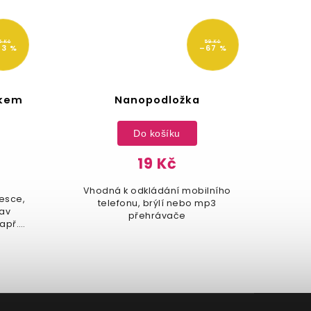
59 Kč
–67 %
Nanopodložka
Bit 360 - šrou
rychlovýměník
Do košíku
Do košík
19 Kč
119 K
Vhodná k odkládání mobilního
Hodí do každé d
telefonu, brýlí nebo mp3
domácnos
přehrávače