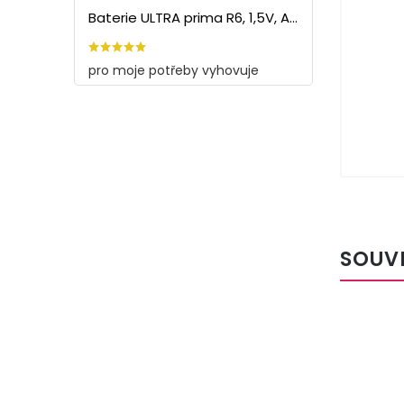
Baterie ULTRA prima R6, 1,5V, AA - 60ks
pro moje potřeby vyhovuje
SOUV
E!