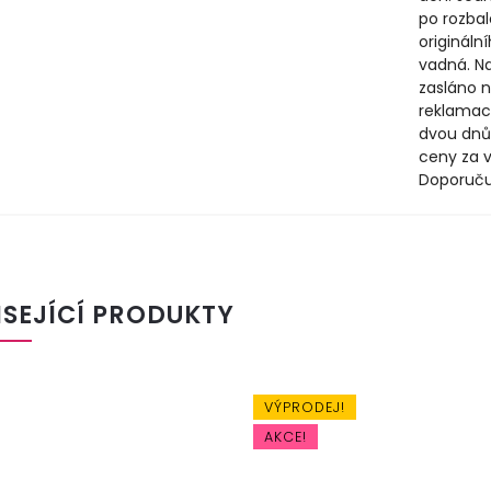
po rozbal
origináln
vadná. N
zasláno n
reklamac
dvou dnů
ceny za v
Doporuču
ISEJÍCÍ PRODUKTY
VÝPRODEJ!
VÝ
AKCE!