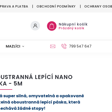
PRAVA A PLATBA
OBCHODNÍ PODMÍNKY
OCHRANY OSOB
Nákupní košík
Prázdný košík
MAZLÍCI
MÓDA
VÁNOCE
799 547 647
USTRANNÁ LEPÍCÍ NANO
KA - 5M
á super silná, omyvatelná a opakovaně
telná oboustranná lepící páska, která
echává žádné stopy!