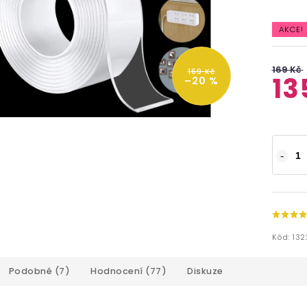
AKCE!
169 Kč
169 Kč
13
–20 %
Kód:
132
Podobné (7)
Hodnocení (77)
Diskuze