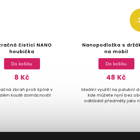
85 Kč
–43 %
í NANO
Nanopodložka s držákem
na mobil
Do košíku
48 Kč
i špíně v
Ideální využití na palubní desce,
cnosti!
kde můžete nyní bez obav
odkládat předměty jako např.
mobilní telefon, navigace, klíče
nebo brýle.