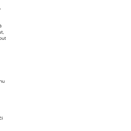
,
é
t,
out
ímu
či