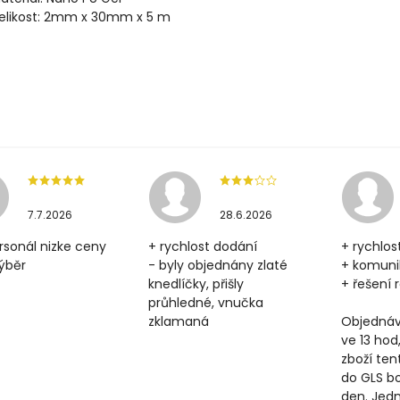
elikost: 2mm x 30mm x 5 m
7.7.2026
28.6.2026
rsonál nizke ceny
+ rychlost dodání
+ rychlos
výběr
- byly objednány zlaté
+ komun
knedlíčky, přišly
+ řešení
průhledné, vnučka
zklamaná
Objednáv
ve 13 hod
zboží ten
do GLS b
den. Jedn