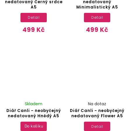
nedatovaný Černý srdce
nedatovaný
A5
Minimalistický A5
Detail
Detail
499 Kč
499 Kč
Skladem
Na dotaz
Diář Canli - neobyčejný
Diář Canli - neobyčejný
nedatovaný Hnědý A5
nedatovaný Flower A5
Detail
Do košíku