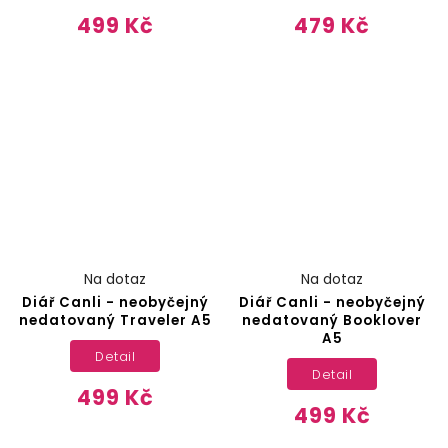
499 Kč
479 Kč
Na dotaz
Na dotaz
Diář Canli - neobyčejný
Diář Canli - neobyčejný
nedatovaný Traveler A5
nedatovaný Booklover
A5
Detail
Detail
499 Kč
499 Kč