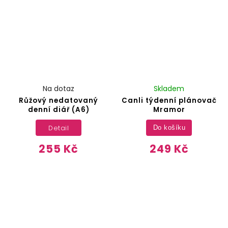
Na dotaz
Skladem
Růžový nedatovaný
Canli týdenní plánovač
denní diář (A6)
Mramor
Detail
Do košíku
255 Kč
249 Kč