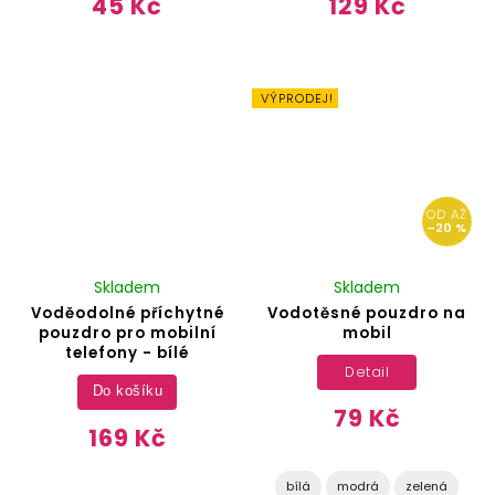
45 Kč
129 Kč
VÝPRODEJ!
OD
AŽ
–20 %
Skladem
Skladem
Voděodolné příchytné
Vodotěsné pouzdro na
pouzdro pro mobilní
mobil
telefony - bílé
Detail
Do košíku
79 Kč
169 Kč
bílá
modrá
zelená