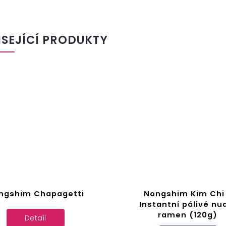
ISEJÍCÍ PRODUKTY
Nongshim Kim Chi -
Nongshim Shin Ra
Instantní pálivé nudle
Instantní pálivé 
ramen (120g)
ramen (120g