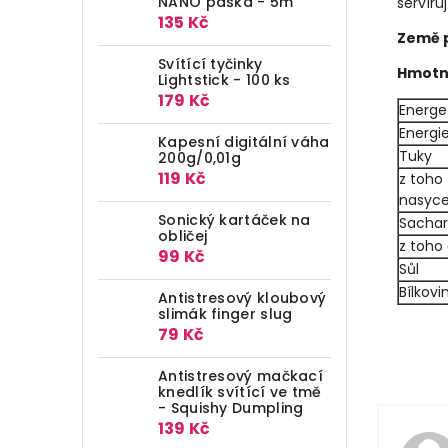
NANO páska - 5m
servíruj
135 Kč
Země 
Svítící tyčinky
Hmotn
Lightstick - 100 ks
179 Kč
Energe
Energi
Kapesní digitální váha
Tuky
200g/0,01g
119 Kč
z toho
nasyc
Sonický kartáček na
Sachar
obličej
z toho
99 Kč
Sůl
Bílkovi
Antistresový kloubový
slimák finger slug
79 Kč
Antistresový mačkací
knedlík svítící ve tmě
- Squishy Dumpling
139 Kč