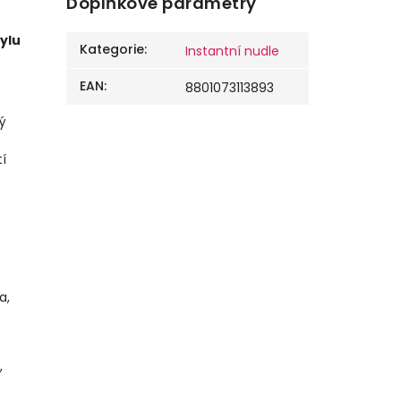
Doplňkové parametry
ylu
Kategorie
:
Instantní nudle
EAN
:
8801073113893
ý
tí
a,
,