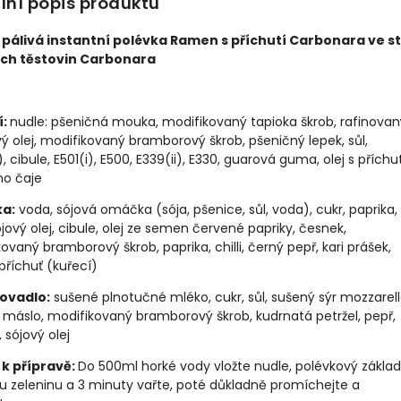
lní popis produktu
 pálivá instantní polévka Ramen s příchutí Carbonara ve st
ých těstovin Carbonara
í:
nudle: pšeničná mouka
, modifikovaný tapioka škrob, rafinovan
ý olej, modifikovaný bramborový škrob,
pšeničný lepek
, sůl,
), cibule, E501(i), E500, E339(ii), E330, guarová guma, olej s příchu
ho čaje
a:
voda,
sójová omáčka
(sója, pšenice, sůl, voda), cukr, paprika,
jový olej
, cibule, olej ze semen červené papriky, česnek,
ovaný bramborový škrob, paprika, chilli, černý pepř, kari prášek,
říchuť (kuřecí)
ovadlo:
sušené plnotučné mléko, cukr, sůl, sušený sýr mozzarell
máslo, modifikovaný bramborový škrob, kudrnatá petržel, pepř,
 sójový olej
k přípravě:
Do 500ml horké vody vložte nudle, polévkový základ
u zeleninu a 3 minuty vařte, poté důkladně promíchejte a