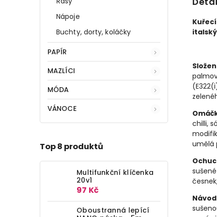
Detai
Řasy
Nápoje
Kuřecí
Buchty, dorty, koláčky
italsk
PAPÍR
Složen
MAZLÍCI
palmov
(
E322(i
MÓDA
zelené
VÁNOCE
Omáčk
chilli,
só
modifik
umělá p
Top 8 produktů
Ochuc
sušené 
Multifunkční klíčenka
20v1
česnek,
97 Kč
Návod 
sušeno
Oboustranná lepící