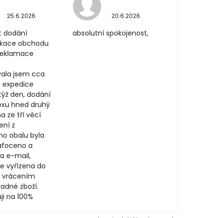
25.6.2026
20.6.2026
t dodání
absolutní spokojenost,
ikace obchodu
 reklamace
ala jsem cca
, expedice
týž den, dodání
oxu hned druhý
a ze tří věcí
ení z
ího obalu byla
afoceno a
a e-mail,
e vyřízena do
 vrácením
adné zboží.
ji na 100%