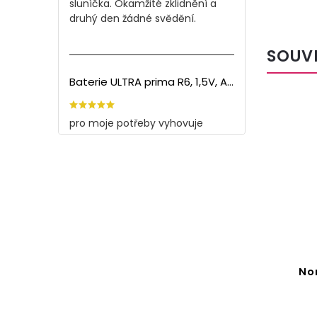
sluníčka. Okamžité zklidnění a
druhý den žádné svědění.
SOUV
Baterie ULTRA prima R6, 1,5V, AA - 60ks
pro moje potřeby vyhovuje
ese -
Nongshim Chapagetti
 nudle
Detail