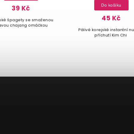
Do košíku
Do košíku
45 Kč
45 Kč
ivé korejské instantní nudle s
Pálivé korejské instantn
příchutí Kim Chi
ramen