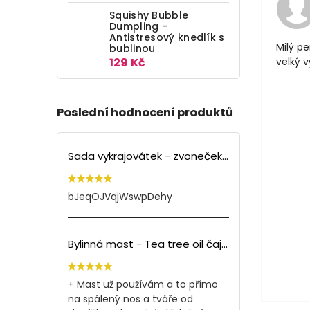
Squishy Bubble
Dumpling -
Antistresový knedlík s
Milý pe
bublinou
129 Kč
velký 
Poslední hodnocení produktů
Sada vykrajovátek - zvoneček (3ks)
bJeqOJVqjWswpDehy
Bylinná mast - Tea tree oil čajovník (150ml)
+ Mast už používám a to přímo
na spálený nos a tváře od