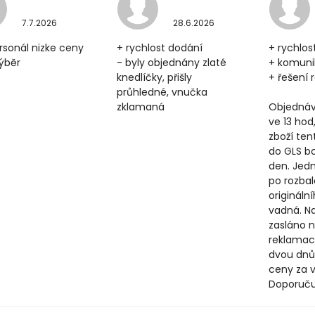
7.7.2026
28.6.2026
rsonál nizke ceny
+ rychlost dodání
+ rychlos
výběr
- byly objednány zlaté
+ komun
knedlíčky, přišly
+ řešení
průhledné, vnučka
zklamaná
Objednáv
ve 13 hod
zboží ten
do GLS b
den. Jedn
po rozbal
origináln
vadná. N
zasláno n
reklamac
dvou dnů
ceny za v
Doporuču