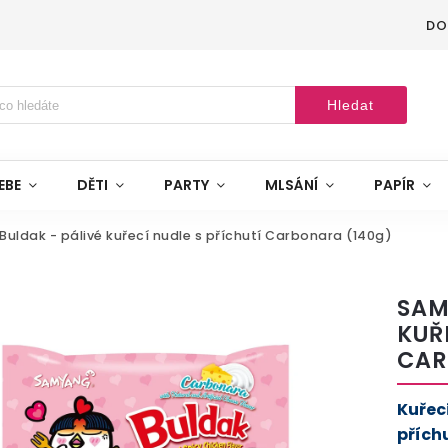
DO
Hledat
EBE
DĚTI
PARTY
MLSÁNÍ
PAPÍR
uldak - pálivé kuřecí nudle s příchutí Carbonara (140g)
SAM
KUŘ
CAR
Kuřec
přích