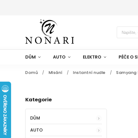
DŮM
AUTO
ELEKTRO
PÉČE O S
Domů
/
Mlsání
/
Instantní nudle
/
Samyang B
Kategorie
DŮM
AUTO