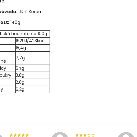
te.
původu:
Jižní Korea
ost:
140g
tická hodnota na 100g
e
1629J/423kcal
15,4g
7,7g
ené
idy
64g
 cukry
3,8g
2,6g
ny
6,2g