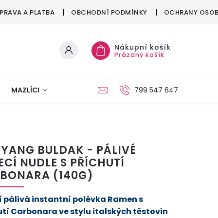
PRAVA A PLATBA
OBCHODNÍ PODMÍNKY
OCHRANY OSOB
Nákupní košík
Prázdný košík
MAZLÍCI
MÓDA
VÁNOCE
799 547 647
YANG BULDAK - PÁLIVÉ
ECÍ NUDLE S PŘÍCHUTÍ
BONARA (140G)
í pálivá instantní polévka Ramen s
utí Carbonara ve stylu italských těstovin