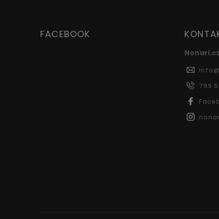
FACEBOOK
KONTA
Nonari.c
info
799 
Face
nonar