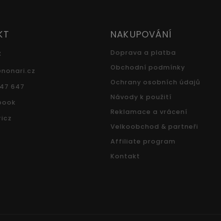
KT
NAKUPOVÁNÍ
z
Doprava a platba
Obchodní podmínky
@
nonari.cz
Ochrany osobních údajů
547 647
Návody k použití
book
Reklamace a vrácení
icz
Velkoobchod & partneři
Affiliate program
Kontakt