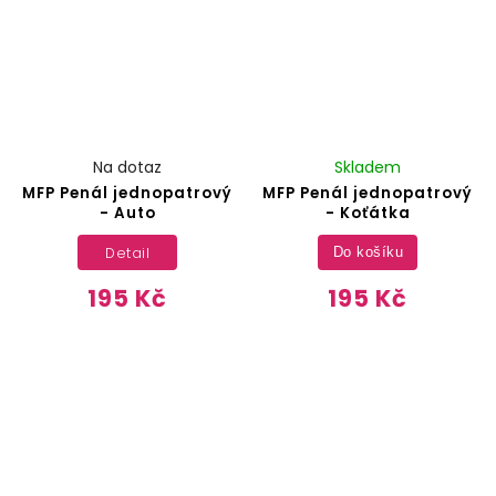
Na dotaz
Skladem
MFP Penál jednopatrový
MFP Penál jednopatrový
- Auto
- Koťátka
Detail
Do košíku
195 Kč
195 Kč