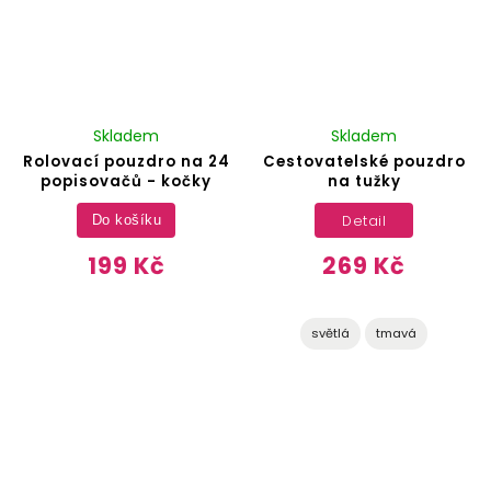
Skladem
Skladem
Rolovací pouzdro na 24
Cestovatelské pouzdro
popisovačů - kočky
na tužky
Detail
Do košíku
199 Kč
269 Kč
světlá
tmavá