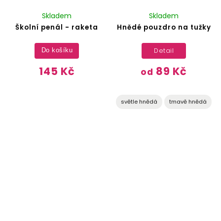
Skladem
Skladem
Školní penál - raketa
Hnědé pouzdro na tužky
Detail
Do košíku
145 Kč
89 Kč
od
světle hnědá
tmavě hnědá