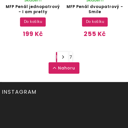
MFP Penál jednopatrový
MFP Penál dvoupatrový -
- I am pretty
Smile
Do košíku
Do košíku
199 Kč
255 Kč
1
7
Nahoru
INSTAGRAM