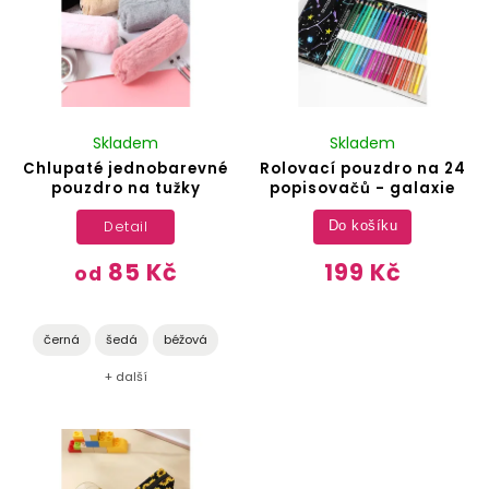
Skladem
Skladem
Chlupaté jednobarevné
Rolovací pouzdro na 24
pouzdro na tužky
popisovačů - galaxie
Detail
Do košíku
85 Kč
199 Kč
od
černá
šedá
béžová
+ další