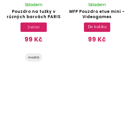
Skladem
Skladem
Pouzdro na tužky v
MFP Pouzdro etue mini -
různých barvách PARIS
Videogames
Detail
Do košíku
99 Kč
99 Kč
modrá