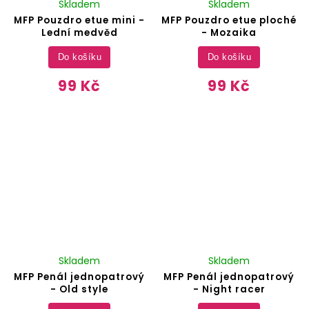
Skladem
Skladem
MFP Pouzdro etue mini -
MFP Pouzdro etue ploché
Lední medvěd
- Mozaika
Do košíku
Do košíku
99 Kč
99 Kč
Skladem
Skladem
MFP Penál jednopatrový
MFP Penál jednopatrový
- Old style
- Night racer