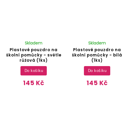
Skladem
Skladem
Plastové pouzdro na
Plastové pouzdro na
školní pomůcky - světle
školní pomůcky - bílá
růžová (1ks)
(1ks)
Do košíku
Do košíku
145 Kč
145 Kč