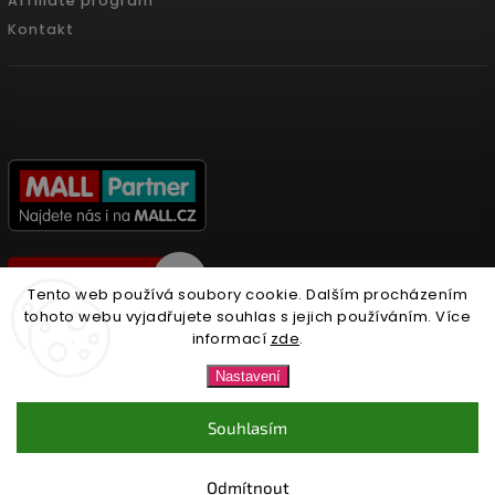
Affiliate program
Kontakt
Tento web používá soubory cookie. Dalším procházením
tohoto webu vyjadřujete souhlas s jejich používáním. Více
informací
zde
.
Copyright 2026
Nonari.cz
. Všechna práva vyhrazena.
Nastavení
Upravit nastavení cookies
Souhlasím
Vytvořil
Shoptet
| Design
Shoptak.cz.
Odmítnout