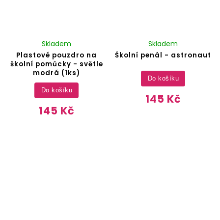
Skladem
Skladem
Plastové pouzdro na
Školní penál - astronaut
školní pomůcky - světle
modrá (1ks)
Do košíku
Do košíku
145 Kč
145 Kč