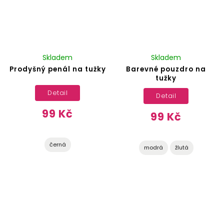
Skladem
Skladem
Prodyšný penál na tužky
Barevné pouzdro na
tužky
Detail
Detail
99 Kč
99 Kč
černá
modrá
žlutá