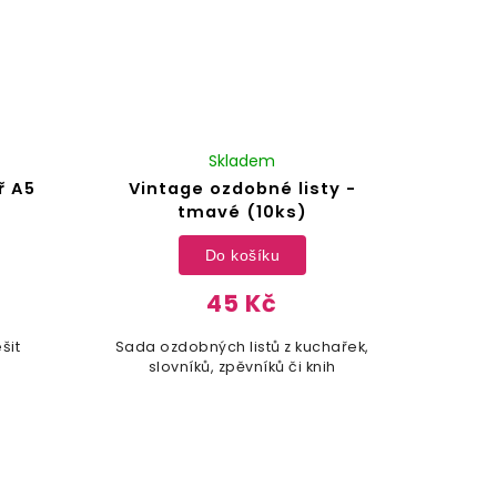
Skladem
ř A5
Vintage ozdobné listy -
tmavé (10ks)
Do košíku
45 Kč
šit
Sada ozdobných listů z kuchařek,
slovníků, zpěvníků či knih