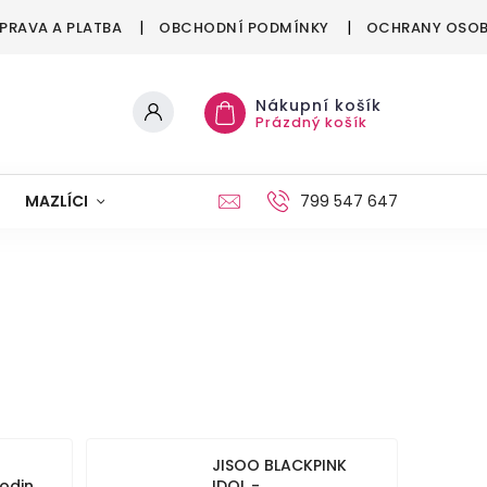
PRAVA A PLATBA
OBCHODNÍ PODMÍNKY
OCHRANY OSOB
Nákupní košík
Prázdný košík
MAZLÍCI
MÓDA
VÁNOCE
799 547 647
JISOO BLACKPINK
hodin
IDOL -