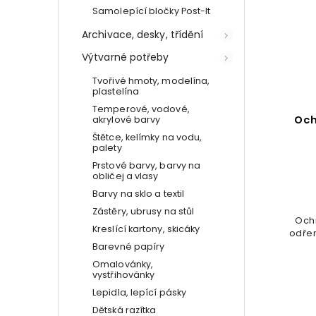
Samolepící bločky Post-It
Archivace, desky, třídění
Výtvarné potřeby
Tvořivé hmoty, modelína,
plastelína
Temperové, vodové,
Och
akrylové barvy
Štětce, kelímky na vodu,
palety
Prstové barvy, barvy na
obličej a vlasy
Barvy na sklo a textil
Zástěry, ubrusy na stůl
Ochr
Kreslící kartony, skicáky
odřen
Barevné papíry
Omalovánky,
vystřihovánky
Lepidla, lepící pásky
Dětská razítka