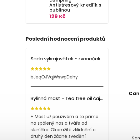
Antistresový knedlík s
bublinou
129 Kč
Poslední hodnocení produktů
Sada vykrajovátek - zvoneček (3ks)
bJeqOJVqjWswpDehy
Canl
Bylinná mast - Tea tree oil čajovník (150ml)
+ Mast už používám a to přímo
na spálený nos a tváře od
sluníčka. Okamžité zklidnění a
druhý den žádné svědění.
Sam