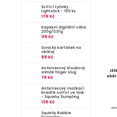
Svítící tyčinky
Lightstick - 100 ks
179 Kč
Kapesní digitální váha
200g/0,01g
119 Kč
Sonický kartáček na
obličej
99 Kč
Antistresový kloubový
JEN
slimák finger slug
sběr
79 Kč
Antistresový mačkací
knedlík svítící ve tmě
- Squishy Dumpling
139 Kč
Jen
Squishy Bubble
Dumpling -