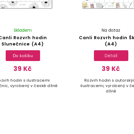
Skladem
Na dotaz
Canli Rozvrh hodin
Canli Rozvrh hodin Š
Slunečnice (A4)
(A4)
Detail
Do košíku
39 Kč
39 Kč
zvrh hodin s ilustracemi
Rozvrh hodin s autorský
čnic, vyrobený v české dílně
ilustracemi, vyrobený v č
dílně