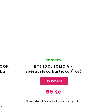
Skladem
KOOK
BTS IDOL LOMO V -
čka
sběratelská kartička (1ks)
Do košíku
59 Kč
Sběratelská kartička skupiny BTS
ok