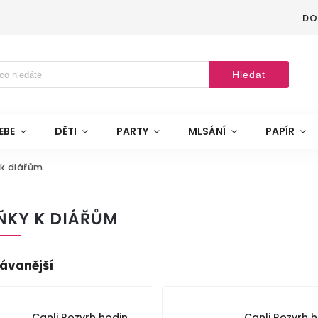
DO
Hledat
EBE
DĚTI
PARTY
MLSÁNÍ
PAPÍR
 k diářům
ŇKY K DIÁŘŮM
ávanější
Canli Rozvrh hodin
Canli Rozvrh 