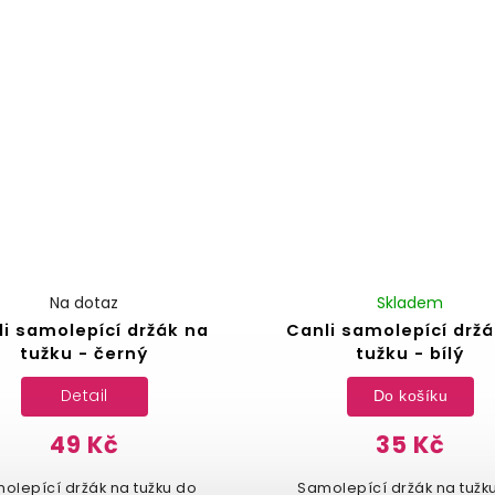
Na dotaz
Skladem
i samolepící držák na
Canli samolepící držá
tužku - černý
tužku - bílý
Detail
Do košíku
49 Kč
35 Kč
olepící držák na tužku do
Samolepící držák na tužk