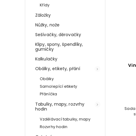
Křídy
Záložky
Nůžky, nože
Sešívačky, děrovačky
Klipy, spony, špendlíky,
gumičky
Kalkulačky
Vi
Obálky, etikety, přání
Obálky
Samolepící etikety
Přáníčka
Tabulky, mapy, rozvrhy
Sada 
hodin
s
Vzdělávací tabulky, mapy
Rozvrhy hodin