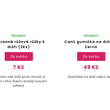
Skladem
Skladem
ranné růžové růžky k
Canli gumička na diá
diáři (2ks)
černá
Do košíku
Do košíku
7 Kč
49 Kč
ání váš diář proti ohnutí a
Gumička na diář nebo se
í rohů. Navíc dodají luxusní
vzhled.