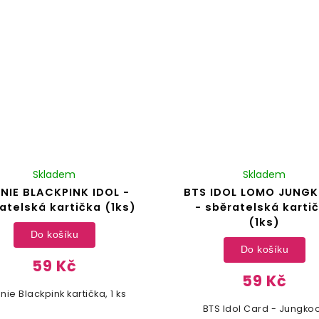
Skladem
Skladem
NIE BLACKPINK IDOL -
BTS IDOL LOMO JUNG
atelská kartička (1ks)
- sběratelská karti
(1ks)
Do košíku
Do košíku
59 Kč
59 Kč
nie Blackpink kartička, 1 ks
BTS Idol Card - Jungko