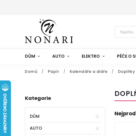
DŮM
AUTO
ELEKTRO
PÉČE O S
Domů
/
Papír
/
Kalendáře a diáře
/
Doplňky
DOPL
Kategorie
Nejprod
DŮM
AUTO