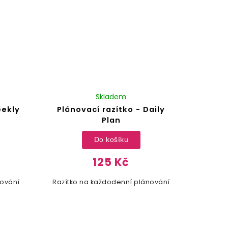
Skladem
eekly
Plánovací razítko - Daily
Plan
Do košíku
125 Kč
nování
Razítko na každodenní plánování