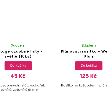
Skladem
Skladem
ntage ozdobné listy -
Plánovací razítko - W
světlé (10ks)
Plan
Do košíku
Do košíku
45 Kč
125 Kč
ozdobných listů z kuchařek,
Razítko na každodenní plá
lovníků, zpěvníků či knih