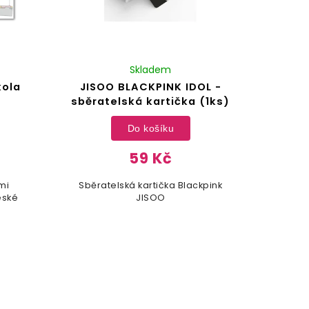
Skladem
kola
JISOO BLACKPINK IDOL -
sběratelská kartička (1ks)
Do košíku
59 Kč
mi
Sběratelská kartička Blackpink
eské
JISOO