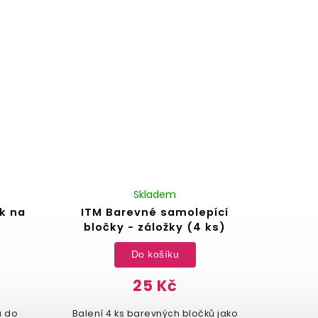
Skladem
k na
ITM Barevné samolepící
bločky - záložky (4 ks)
Do košíku
25 Kč
u do
Balení 4 ks barevných bločků jako