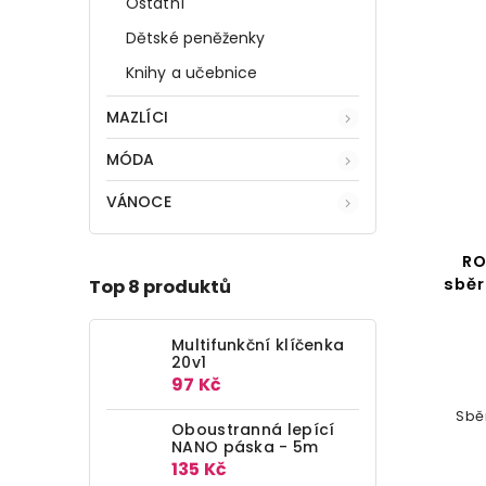
Ostatní
Dětské peněženky
Knihy a učebnice
MAZLÍCI
MÓDA
VÁNOCE
RO
sběr
Top 8 produktů
Multifunkční klíčenka
20v1
97 Kč
Sbě
Oboustranná lepící
NANO páska - 5m
135 Kč