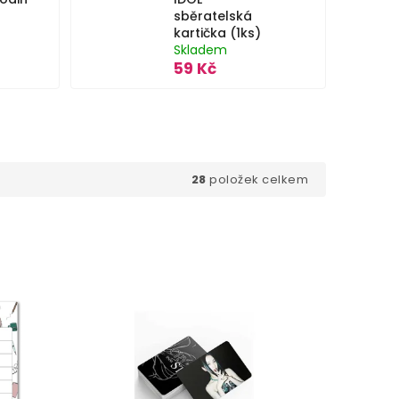
sběratelská
kartička (1ks)
Skladem
59 Kč
28
položek celkem