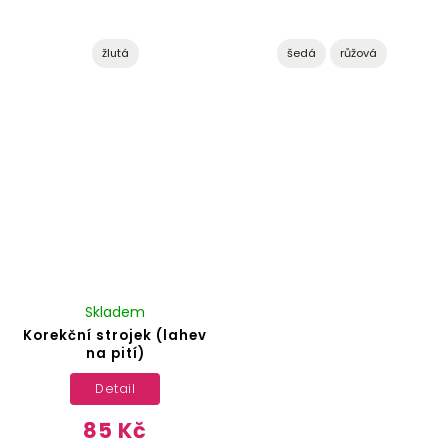
žlutá
šedá
růžová
Skladem
Korekční strojek (lahev
na pití)
Detail
85 Kč