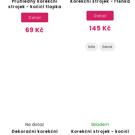
Průhledný korekční
Korekční strojek - rtěnka
strojek - kočičí tlapka
Detail
Detail
145 Kč
69 Kč
bílá
černá
Na dotaz
Skladem
Dekorační korekční
Korekční strojek - kočičí