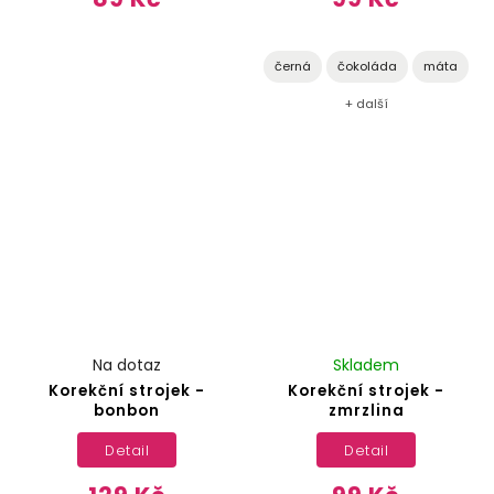
černá
čokoláda
máta
+ další
Na dotaz
Skladem
Korekční strojek -
Korekční strojek -
bonbon
zmrzlina
Detail
Detail