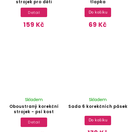
strojek pro děti
tlapka
Detail
Do košíku
159 Kč
69 Kč
Skladem
Skladem
Oboustraný korekční
Sada 6 korekčních pásek
strojek - psí kost
Do košíku
Detail