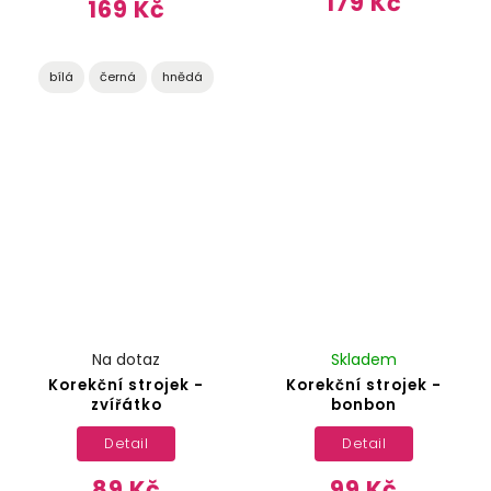
179 Kč
169 Kč
bílá
černá
hnědá
Na dotaz
Skladem
Korekční strojek -
Korekční strojek -
zvířátko
bonbon
Detail
Detail
89 Kč
99 Kč