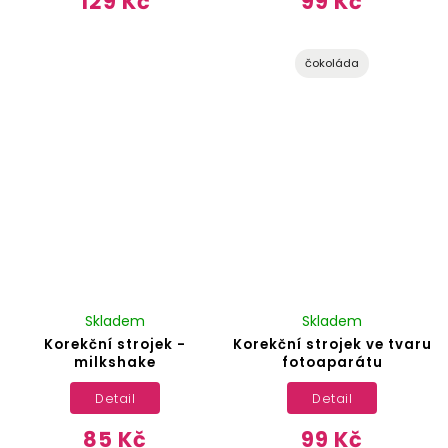
129 Kč
99 Kč
čokoláda
Skladem
Skladem
Korekční strojek -
Korekční strojek ve tvaru
milkshake
fotoaparátu
Detail
Detail
85 Kč
99 Kč