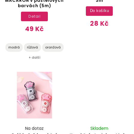
MACARON v pastelových
3m
barvách (5m)
Do košíku
Detail
28 Kč
49 Kč
modrá
růžová
oranžová
+ další
Na dotaz
Skladem