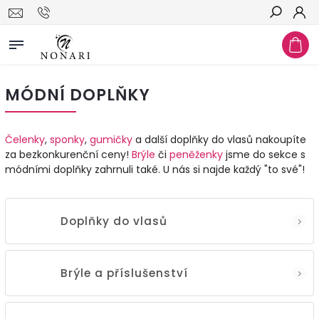
Hledat
MÓDNÍ DOPLŇKY
Čelenky
,
sponky
,
gumičky
a další doplňky do vlasů nakoupíte
za bezkonkurenční ceny!
Brýle
či
peněženky
jsme do sekce s
módními doplňky zahrnuli také. U nás si najde každý "to své"!
Doplňky do vlasů
Brýle a příslušenství