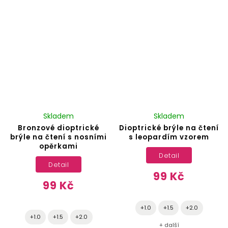
Skladem
Skladem
Bronzové dioptrické
Dioptrické brýle na čtení
brýle na čtení s nosními
s leopardím vzorem
opěrkami
Detail
Detail
99 Kč
99 Kč
+1.0
+1.5
+2.0
+1.0
+1.5
+2.0
+ další