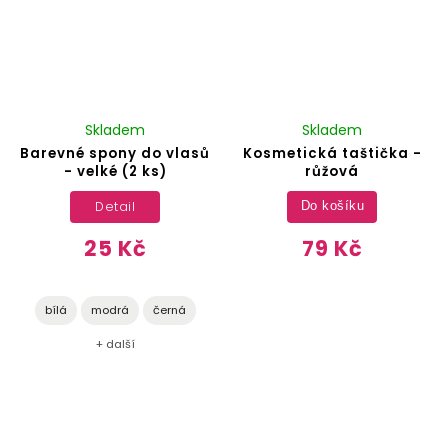
Skladem
Skladem
Barevné spony do vlasů
Kosmetická taštička -
- velké (2 ks)
růžová
Detail
Do košíku
25 Kč
79 Kč
bílá
modrá
černá
+ další