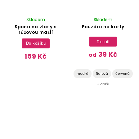
Skladem
Skladem
Spona na vlasy s
Pouzdro na karty
růžovou mašlí
Detail
Do košíku
39 Kč
od
159 Kč
modrá
fialová
červená
+ další