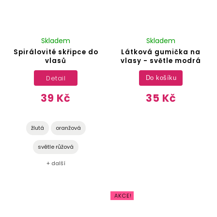
Skladem
Skladem
Spirálovité skřipce do
Látková gumička na
vlasů
vlasy - světle modrá
Detail
Do košíku
39 Kč
35 Kč
žlutá
oranžová
světle růžová
+ další
AKCE!