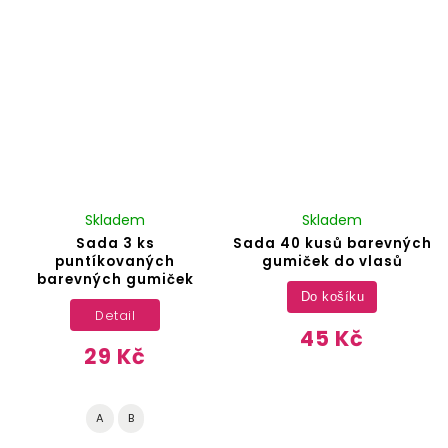
Skladem
Skladem
Sada 3 ks
Sada 40 kusů barevných
puntíkovaných
gumiček do vlasů
barevných gumiček
Do košíku
Detail
45 Kč
29 Kč
A
B