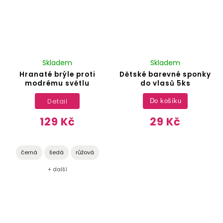
Skladem
Skladem
Hranaté brýle proti
Dětské barevné sponky
modrému světlu
do vlasů 5ks
Detail
Do košíku
129 Kč
29 Kč
černá
šedá
růžová
+ další