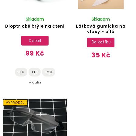
Skladem
Skladem
Dioptrické brýle na čtení
Látková gumička na
vlasy - bílá
Detail
Do košíku
99 Kč
35 Kč
+1.0
+1.5
+2.0
+ další
VÝPRODEJ!