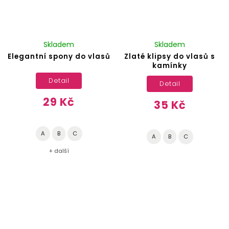
Skladem
Skladem
Elegantní spony do vlasů
Zlaté klipsy do vlasů s
kamínky
Detail
Detail
29 Kč
35 Kč
A
B
C
A
B
C
+ další