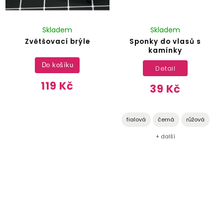
Skladem
Skladem
Zvětšovací brýle
Sponky do vlasů s
kamínky
Do košíku
Detail
119 Kč
39 Kč
fialová
černá
růžová
+ další