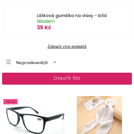
Látková gumička na vlasy - bílá
Skladem
35 Kč
Zobrazit více produktů
Nejprodávanější
Nejlevnější
Otevřít filtr
Nejdražší
Abecedně
AKCE!