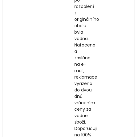
rozbalení
z
originálního
obalu
byla
vadná.
Nafoceno
a
zasláno
na e-
mail,
reklamace
vyřízena
do dvou
dnů
vrácením
ceny za
vadné
zboží.
Doporučuji
na 100%