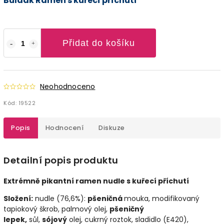
Buldak Ramen s kuřecí příchutí
Přidat do košíku
Neohodnoceno
Kód:
19522
Popis
Hodnocení
Diskuze
Detailní popis produktu
Extrémně pikantní ramen nudle s kuřecí příchutí
Složení:
nudle (76,6%):
pšeničná
mouka, modifikovaný
tapiokový škrob, palmový olej,
pšeničný
lepek,
sůl,
sójový
olej, cukrný roztok, sladidlo (E420),