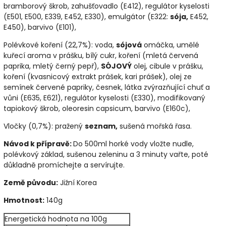
bramborový škrob, zahušťovadlo (E412), regulátor kyselosti
(E501, E500, E339, E452, E330), emulgátor (E322:
sója
,
E452,
E450), barvivo (E101),
Polévkové koření (22,7%): voda,
sójová
omáčka, umělé
kuřecí aroma v prášku, bílý cukr, koření (mletá červená
paprika, mletý černý pepř),
SÓJOVÝ
olej, cibule v prášku,
koření (kvasnicový extrakt prášek, kari prášek), olej ze
semínek červené papriky, česnek, látka zvýrazňující chuť a
vůni (E635, E621), regulátor kyselosti (E330), modifikovaný
tapiokový škrob, oleoresin capsicum, barvivo (E160c),
Vločky (0,7%): pražený
seznam,
sušená mořská řasa.
Návod k přípravě:
Do 500ml horké vody vložte nudle,
polévkový základ, sušenou zeleninu a 3 minuty vařte, poté
důkladně promíchejte a servírujte.
Země původu:
Jižní Korea
Hmotnost:
140g
Energetická hodnota na 100g