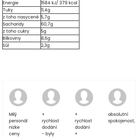
Energie
1584 kJ/ 379 kcal
Tuky
11,4g
z toho nasycené
5,7g
Sacharidy
60,7g
z toho cukry
5g
Bílkoviny
8,6g
Sůl
2,3g
7.7.2026
28.6.2026
25.6.2026
20
Milý
+
+
absolutní
personál
rychlost
rychlost
spokojenost,
nizke
dodání
dodání
ceny
- byly
+