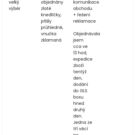
velký
objednány
komunikace
výběr
zlaté
obchodu
knedlíčky,
+ řešení
přišly
reklamace
průhledné,
vnučka
Objednávala
zklamaná
jsem
cca ve
13 hod,
expedice
zboží
tentýž
den,
dodání
do GLS
boxu
hned
druhý
den.
Jedna ze
tří věcí
po