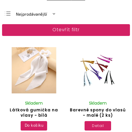
Nejprodávanější
Nejlevnější
Otevřít filtr
Nejdražší
Abecedně
Skladem
Skladem
Látková gumička na
Barevné spony do vlasů
vlasy - bílá
- malé (2 ks)
Detail
Do košíku