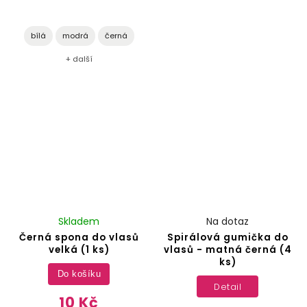
bílá
modrá
černá
+ další
Skladem
Na dotaz
Černá spona do vlasů
Spirálová gumička do
velká (1 ks)
vlasů - matná černá (4
ks)
Do košíku
Detail
10 Kč