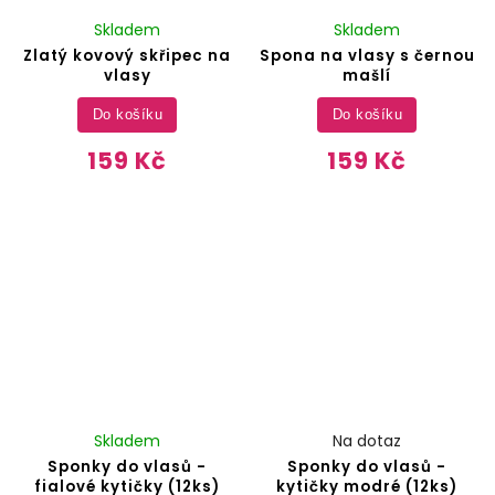
Skladem
Skladem
Zlatý kovový skřipec na
Spona na vlasy s černou
vlasy
mašlí
Do košíku
Do košíku
159 Kč
159 Kč
Skladem
Na dotaz
Sponky do vlasů -
Sponky do vlasů -
fialové kytičky (12ks)
kytičky modré (12ks)