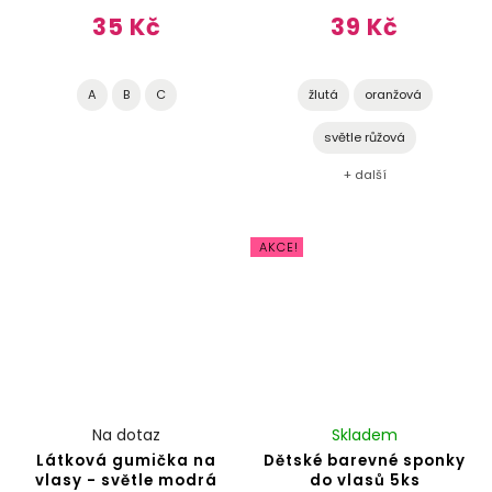
35 Kč
39 Kč
A
B
C
žlutá
oranžová
světle růžová
+ další
AKCE!
Na dotaz
Skladem
Látková gumička na
Dětské barevné sponky
vlasy - světle modrá
do vlasů 5ks