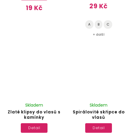
29 Kč
19 Kč
A
B
C
+ další
Skladem
Skladem
Zlaté klipsy do vlasů s
Spirálovité skřipce do
kamínky
vlasů
Detail
Detail