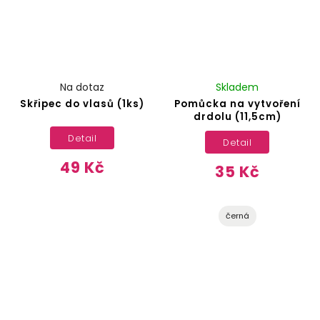
Na dotaz
Skladem
Skřipec do vlasů (1ks)
Pomůcka na vytvoření
drdolu (11,5cm)
Detail
Detail
49 Kč
35 Kč
černá