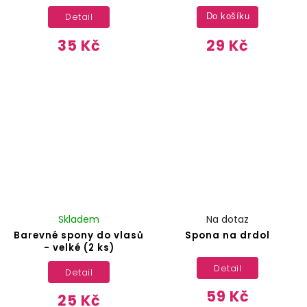
Detail
Do košíku
35 Kč
29 Kč
Skladem
Na dotaz
Barevné spony do vlasů
Spona na drdol
- velké (2 ks)
Detail
Detail
59 Kč
25 Kč