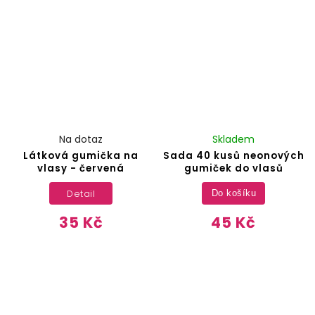
Na dotaz
Skladem
Látková gumička na
Sada 40 kusů neonových
vlasy - červená
gumiček do vlasů
Detail
Do košíku
35 Kč
45 Kč