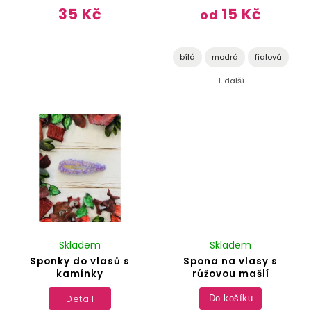
35 Kč
15 Kč
od
bílá
modrá
fialová
+ další
Skladem
Skladem
Sponky do vlasů s
Spona na vlasy s
kamínky
růžovou mašlí
Detail
Do košíku