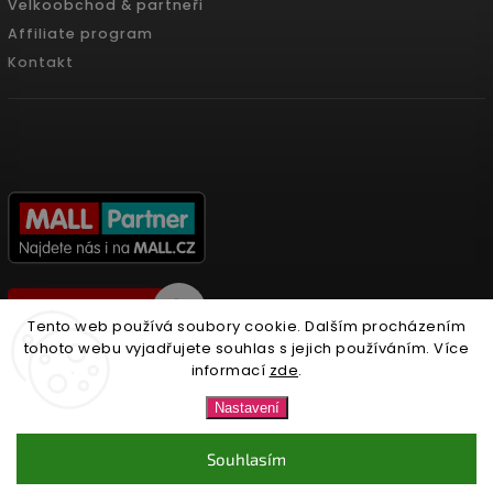
Velkoobchod & partneři
Affiliate program
Kontakt
Tento web používá soubory cookie. Dalším procházením
tohoto webu vyjadřujete souhlas s jejich používáním. Více
informací
zde
.
Copyright 2026
Nonari.cz
. Všechna práva vyhrazena.
Nastavení
Upravit nastavení cookies
Souhlasím
Vytvořil
Shoptet
| Design
Shoptak.cz.