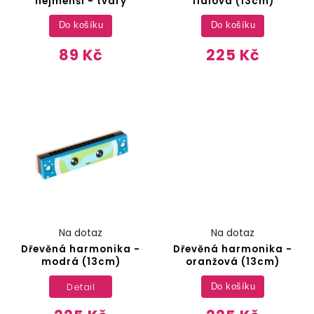
nejmenší - tvary
fialová (13cm)
Do košíku
Do košíku
89 Kč
225 Kč
Na dotaz
Na dotaz
Dřevěná harmonika -
Dřevěná harmonika -
modrá (13cm)
oranžová (13cm)
Detail
Do košíku