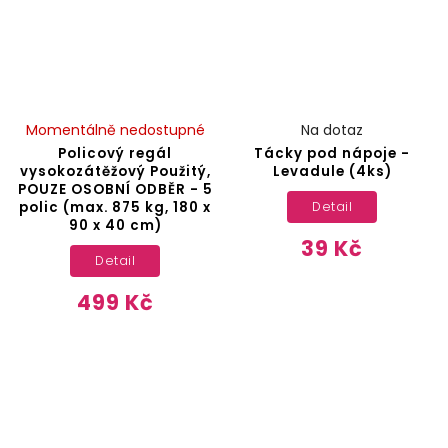
Momentálně nedostupné
Na dotaz
Policový regál
Tácky pod nápoje -
vysokozátěžový Použitý,
Levadule (4ks)
POUZE OSOBNÍ ODBĚR - 5
polic (max. 875 kg, 180 x
Detail
90 x 40 cm)
39 Kč
Detail
499 Kč