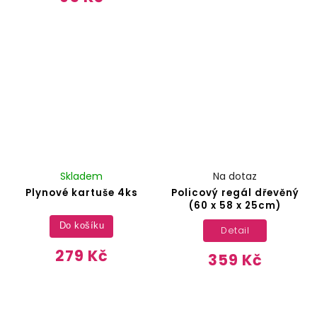
Skladem
Na dotaz
Plynové kartuše 4ks
Policový regál dřevěný
(60 x 58 x 25cm)
Do košíku
Detail
279 Kč
359 Kč