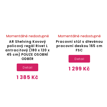
Momentálně nedostupné
Momentálně nedostupné
AR Shelving Kovový
Pracovní stůl s dřevěnou
policový regál Rivet L
pracovní deskou 165 cm
antracitový (180 x 120 x
FSC
45 cm) POUZE OSOBNÍ
ODBĚR
Detail
1 299 Kč
Detail
1 385 Kč