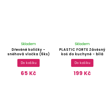
Skladem
Skladem
Dřevěné kolíčky -
PLASTIC FORTE Závěsný
sněhová vločka (6ks)
koš do kuchyně - bílá
Do košíku
Do košíku
65 Kč
199 Kč