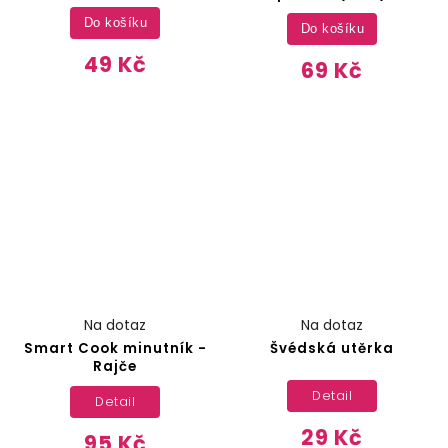
Do košíku
Do košíku
49 Kč
69 Kč
Na dotaz
Na dotaz
Smart Cook minutník -
Švédská utěrka
Rajče
Detail
Detail
29 Kč
95 Kč