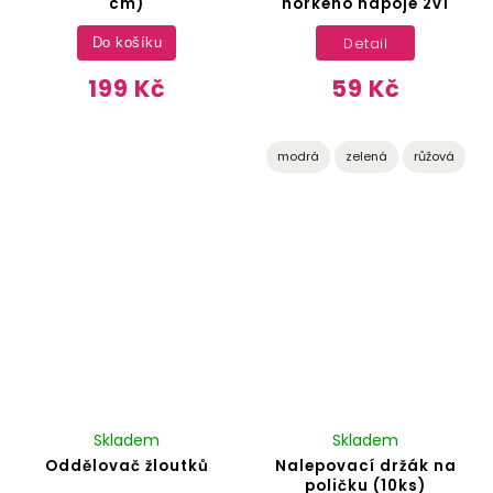
cm)
horkého nápoje 2v1
Detail
Do košíku
199 Kč
59 Kč
modrá
zelená
růžová
Skladem
Skladem
Oddělovač žloutků
Nalepovací držák na
poličku (10ks)