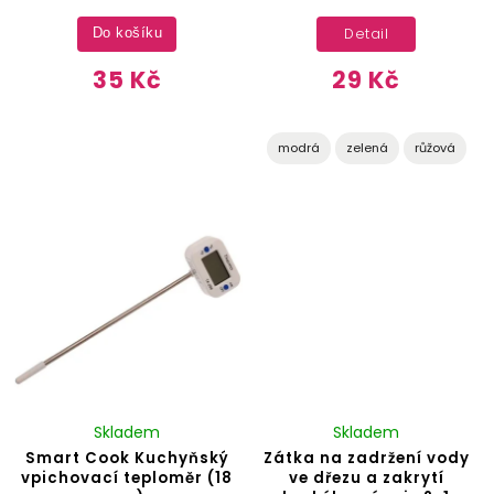
Detail
Do košíku
35 Kč
29 Kč
modrá
zelená
růžová
Skladem
Skladem
Smart Cook Kuchyňský
Zátka na zadržení vody
vpichovací teploměr (18
ve dřezu a zakrytí