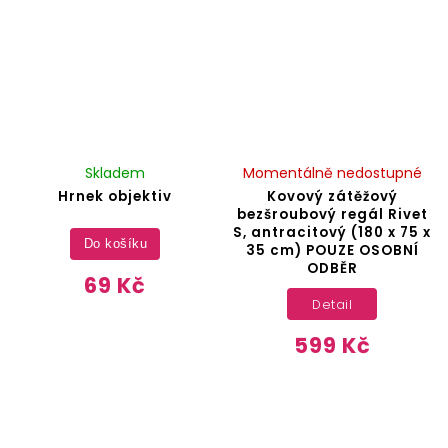
Skladem
Momentálně nedostupné
Hrnek objektiv
Kovový zátěžový
bezšroubový regál Rivet
S, antracitový (180 x 75 x
Do košíku
35 cm) POUZE OSOBNÍ
ODBĚR
69 Kč
Detail
599 Kč