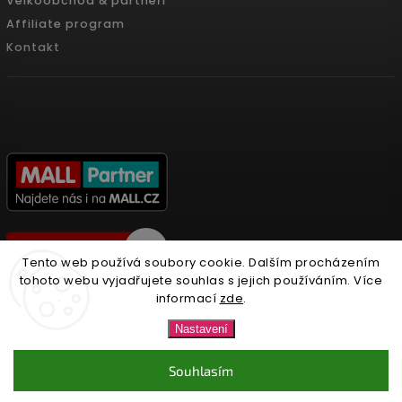
Velkoobchod & partneři
Affiliate program
Kontakt
Tento web používá soubory cookie. Dalším procházením
tohoto webu vyjadřujete souhlas s jejich používáním. Více
informací
zde
.
Copyright 2026
Nonari.cz
. Všechna práva vyhrazena.
Nastavení
Upravit nastavení cookies
Souhlasím
Vytvořil
Shoptet
| Design
Shoptak.cz.