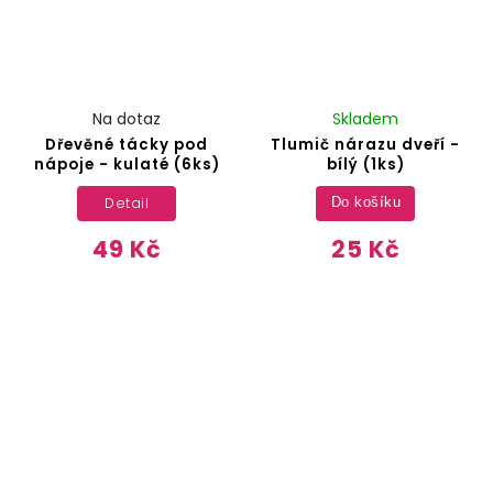
Na dotaz
Skladem
Dřevěné tácky pod
Tlumič nárazu dveří -
nápoje - kulaté (6ks)
bílý (1ks)
Detail
Do košíku
49 Kč
25 Kč