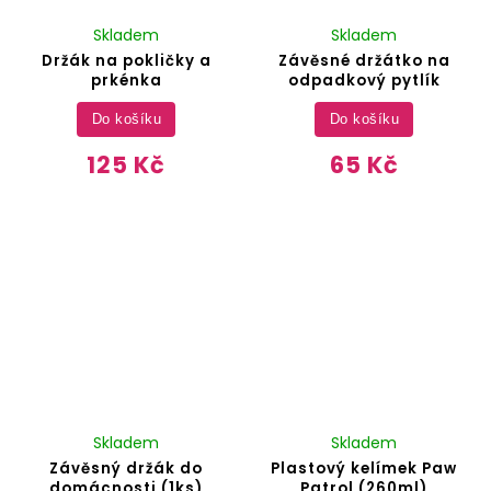
Skladem
Skladem
Držák na pokličky a
Závěsné držátko na
prkénka
odpadkový pytlík
Do košíku
Do košíku
125 Kč
65 Kč
Skladem
Skladem
Závěsný držák do
Plastový kelímek Paw
domácnosti (1ks)
Patrol (260ml)