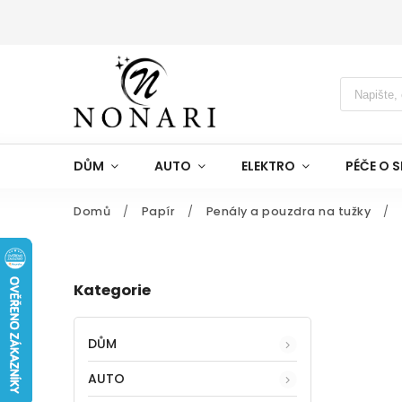
DŮM
AUTO
ELEKTRO
PÉČE O S
Domů
/
Papír
/
Penály a pouzdra na tužky
/
Kategorie
DŮM
AUTO