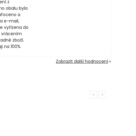
ení z
ího obalu byla
afoceno a
a e-mail,
e vyřízena do
 vrácením
adné zboží.
ji na 100%
Zobrazit další hodnocení
Previous
Next