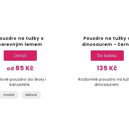
ouzdro na tužky s
Pouzdro na tužky 
barevným lemem
dinosaurem - čer
Detail
Do košíku
85 Kč
135 Kč
od
ylové pouzdro do školy i
Roztomilé pouzdro na tuž
kanceláře
dinosaurem
modrá
béžová