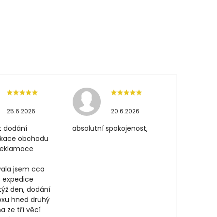
25.6.2026
20.6.2026
t dodání
absolutní spokojenost,
ikace obchodu
 reklamace
ala jsem cca
, expedice
týž den, dodání
oxu hned druhý
a ze tří věcí