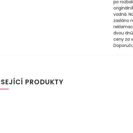
po rozbal
origináln
vadná. N
zasláno n
reklamac
dvou dnů
ceny za v
Doporuču
ISEJÍCÍ PRODUKTY