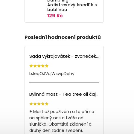
Antistresový knedlík s
bublinou
129 Kč
Poslední hodnocení produktů
Sada vykrajovátek - zvoneček (3ks)
bJeqOJVqjWswpDehy
Bylinná mast - Tea tree oil čajovník (150ml)
+ Mast už používám a to přímo
na spálený nos a tváře od
sluníčka. Okamžité zklidnění a
druhý den žádné svědění.