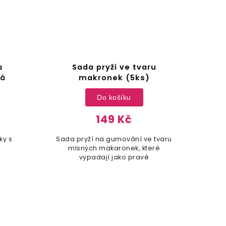
s
Sada pryží ve tvaru
Kore
ná
makronek (5ks)
Do košíku
149 Kč
ky s
Sada pryží na gumování ve tvaru
Kore
mlsných makaronek, které
vypadají jako pravé