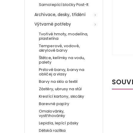
Samolepící bločky Post-It
Archivace, desky, třídění
Výtvarné potřeby
Tvořivé hmoty, modelína,
plastelína
Temperové, vodové,
akrylové barvy
Štětce, kelímky na vodu,
palety
Prstové barvy, barvy na
obličej a vlasy
SOUV
Barvy na sklo a textil
Zástěry, ubrusy na stůl
Kreslící kartony, skicáky
Barevné papíry
Omalovánky,
vystřihovánky
Lepidla, lepící pásky
Dětská razítka