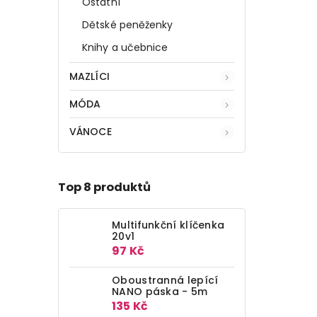
Ostatní
Dětské peněženky
Knihy a učebnice
MAZLÍCI
MÓDA
VÁNOCE
Top 8 produktů
Multifunkční klíčenka
20v1
97 Kč
Oboustranná lepící
NANO páska - 5m
135 Kč