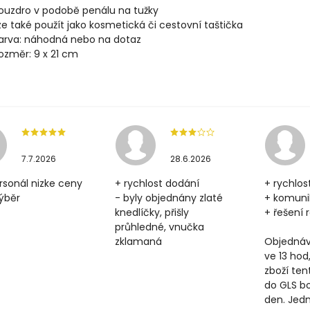
ouzdro v podobě penálu na tužky
ze také použít jako kosmetická či cestovní taštička
arva: náhodná nebo na dotaz
ozměr: 9 x 21 cm
7.7.2026
28.6.2026
rsonál nizke ceny
+ rychlost dodání
+ rychlos
výběr
- byly objednány zlaté
+ komun
knedlíčky, přišly
+ řešení
průhledné, vnučka
zklamaná
Objednáv
ve 13 hod
zboží ten
do GLS b
den. Jedn