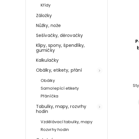
Křídy
Záložky
Nůžky, nože
Sešívačky, děrovačky
ětlu
Vysouvací pouzdro na
P
Klipy, spony, špendlíky,
tužky
gumičky
Kalkulačky
Do košíku
Obálky, etikety, přání
299 Kč
Obálky
lu
Stylový a praktický penál pro
St
 a
Samolepící etikety
Vašeho školáka
é
Přáníčka
Tabulky, mapy, rozvrhy
hodin
Vzdělávací tabulky, mapy
Rozvrhy hodin