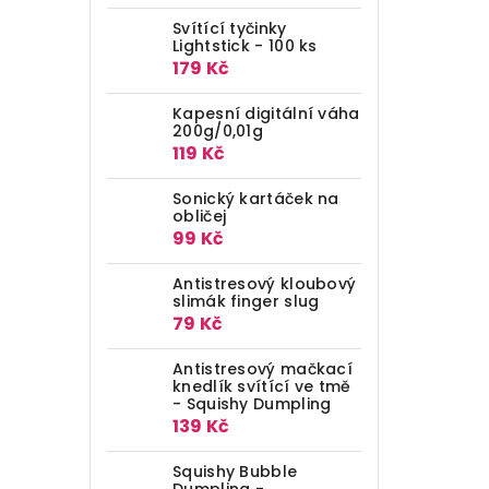
Svítící tyčinky
Lightstick - 100 ks
179 Kč
Kapesní digitální váha
200g/0,01g
119 Kč
Sonický kartáček na
obličej
99 Kč
Antistresový kloubový
slimák finger slug
79 Kč
Antistresový mačkací
knedlík svítící ve tmě
- Squishy Dumpling
139 Kč
Squishy Bubble
Dumpling -