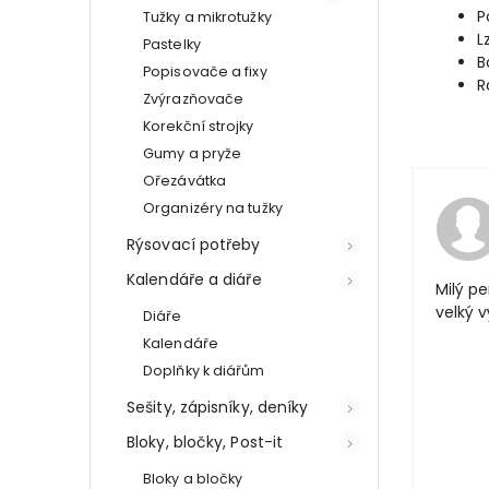
P
Tužky a mikrotužky
L
Pastelky
B
Popisovače a fixy
R
Zvýrazňovače
Korekční strojky
Gumy a pryže
Ořezávátka
Organizéry na tužky
Rýsovací potřeby
Kalendáře a diáře
Milý pe
velký 
Diáře
Kalendáře
Doplňky k diářům
Sešity, zápisníky, deníky
Bloky, bločky, Post-it
Bloky a bločky