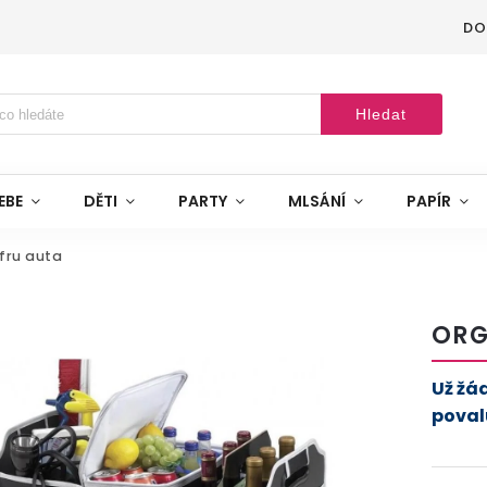
DO
Hledat
EBE
DĚTI
PARTY
MLSÁNÍ
PAPÍR
fru auta
ORG
Už žá
poval