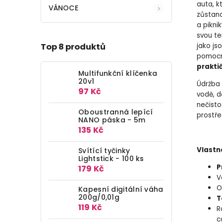
auta, k
VÁNOCE
zůstano
a pikni
svou te
jako js
Top 8 produktů
pomocní
prakti
Multifunkční klíčenka
20v1
Údržba 
97 Kč
vodě, 
nečisto
Oboustranná lepící
prostře
NANO páska - 5m
135 Kč
Vlastn
Svítící tyčinky
Lightstick - 100 ks
P
179 Kč
V
O
Kapesní digitální váha
200g/0,01g
T
119 Kč
R
c