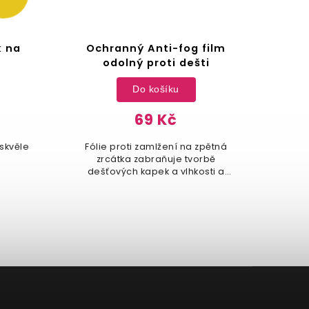
 na
Ochranný Anti-fog film
S
odolný proti dešti
Do košíku
69 Kč
skvěle
Fólie proti zamlžení na zpětná
Sí
zrcátka zabraňuje tvorbě
nákla
dešťových kapek a vlhkosti a
výrazně zlepšuje viditelnost při
řízení autem