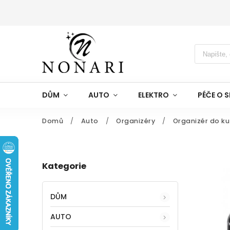
DŮM
AUTO
ELEKTRO
PÉČE O S
Domů
/
Auto
/
Organizéry
/
Organizér do ku
Kategorie
DŮM
AUTO