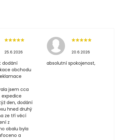
25.6.2026
20.6.2026
t dodání
absolutní spokojenost,
ikace obchodu
 reklamace
ala jsem cca
, expedice
týž den, dodání
oxu hned druhý
a ze tří věcí
ení z
ího obalu byla
afoceno a