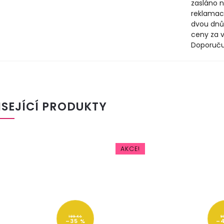
zasláno n
reklamac
dvou dnů
ceny za v
Doporuču
ISEJÍCÍ PRODUKTY
AKCE!
199 Kč
9
–35 %
–