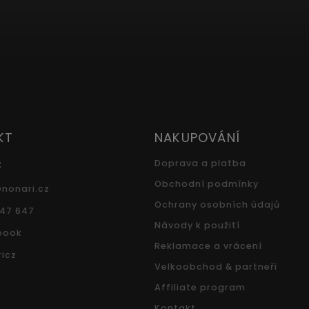
KT
NAKUPOVÁNÍ
z
Doprava a platba
Obchodní podmínky
@
nonari.cz
Ochrany osobních údajů
547 647
Návody k použití
book
Reklamace a vrácení
icz
Velkoobchod & partneři
Affiliate program
Kontakt