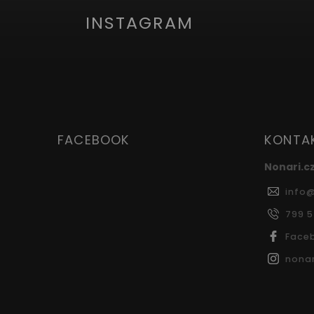
INSTAGRAM
FACEBOOK
KONTA
Nonari.c
info
799 
Face
nonar