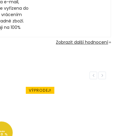
a e-mail,
e vyřízena do
 vrácením
adné zboží.
ji na 100%
Zobrazit další hodnocení
Previous
Next
VÝPRODEJ!
9 Kč
40 %