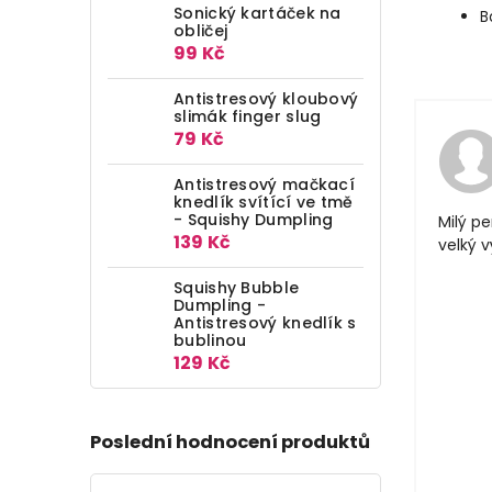
Sonický kartáček na
B
obličej
99 Kč
Antistresový kloubový
slimák finger slug
79 Kč
Antistresový mačkací
knedlík svítící ve tmě
- Squishy Dumpling
Milý pe
139 Kč
velký 
Squishy Bubble
Dumpling -
Antistresový knedlík s
bublinou
129 Kč
Poslední hodnocení produktů