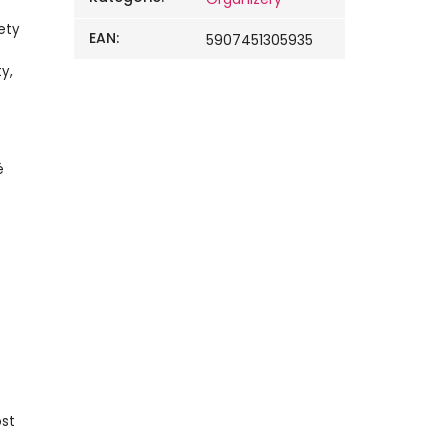
ety
EAN
:
5907451305935
y,
é
ost