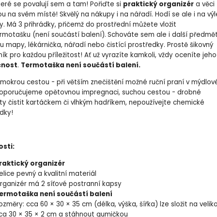
teré se povalují sem a tam! Pořiďte si
praktický organizér
a věci
u na svém místě! Skvělý na nákupy i na nářadí. Hodí se ale i na výl
ky. Má 3 přihrádky, přičemž do prostřední můžete vložit
rmotašku (není součástí balení).
Schováte sem ale i další předmět
ou mapy, lékárnička, nářadí nebo čistící prostředky. Prostě šikovný
k pro každou příležitost! Ať už vyrazíte kamkoli, vždy oceníte jeho
čnost
.
Termotaška není součástí balení.
mokrou cestou - při větším znečištění možné ruční praní v mýdlov
doporučujeme opětovnou impregnaci, suchou cestou - drobné
ty čistit kartáčkem či vlhkým hadříkem, nepoužívejte chemické
dky!
osti:
raktický organizér
elice pevný a kvalitní materiál
rganizér má 2 síťové postranní kapsy
ermotaška není součástí balení
ozměry: cca 60 × 30 × 35 cm (délka, výška, šířka) lze složit na velik
ca 30 × 35 × 2 cm a stáhnout gumičkou