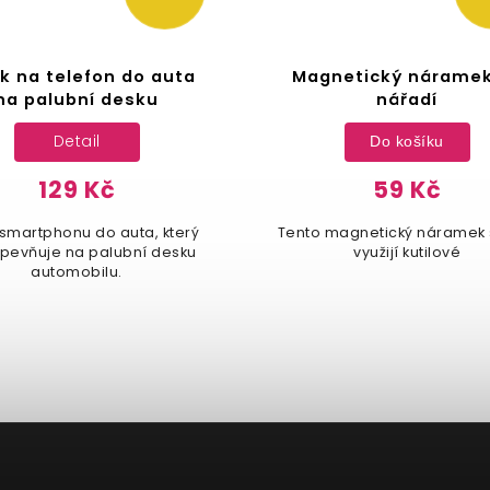
k na telefon do auta
Magnetický náramek
na palubní desku
nářadí
Detail
Do košíku
129 Kč
59 Kč
 smartphonu do auta, který
Tento magnetický náramek 
ipevňuje na palubní desku
využijí kutilové
automobilu.