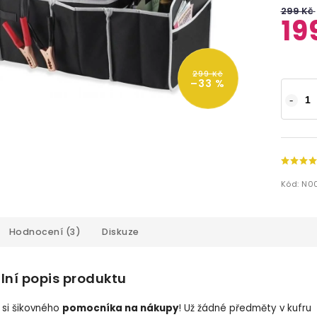
299 Kč
19
299 Kč
–33 %
Kód:
N0
Hodnocení (3)
Diskuze
lní popis produktu
 si šikovného
pomocníka na nákupy
! Už žádné předměty v kufru