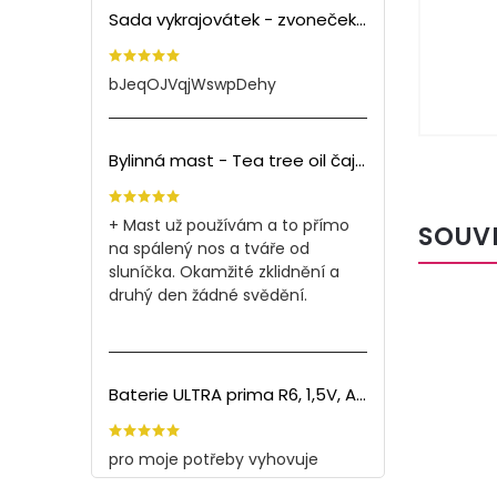
Sada vykrajovátek - zvoneček (3ks)
bJeqOJVqjWswpDehy
Bylinná mast - Tea tree oil čajovník (150ml)
+ Mast už používám a to přímo
SOUV
na spálený nos a tváře od
sluníčka. Okamžité zklidnění a
druhý den žádné svědění.
Baterie ULTRA prima R6, 1,5V, AA - 60ks
pro moje potřeby vyhovuje
Kč
 %