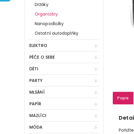
Držáky
Organizéry
Nanopodložky
Ostatní autodoplňky
ELEKTRO
PÉČE O SEBE
DĚTI
PARTY
MLSÁNÍ
Popis
PAPÍR
MAZLÍCI
Detai
MÓDA
Pořiďte