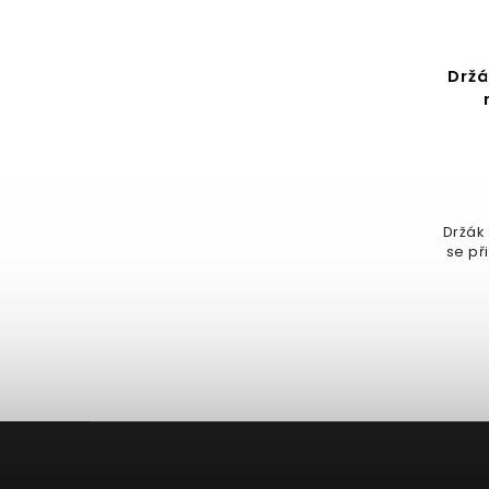
Držák na mobil do
Držá
ventilace auta
Do košíku
79 Kč
ího
Telefon spolehlivě udrží na místě
Držák
se př