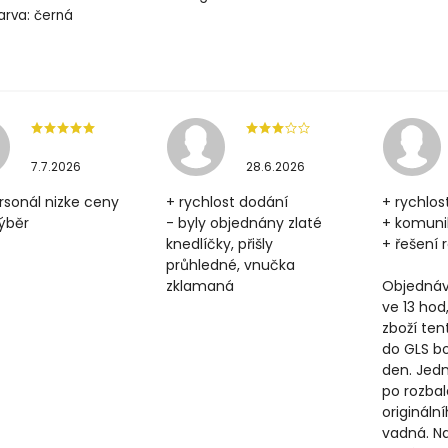
arva: černá
7.7.2026
28.6.2026
rsonál nizke ceny
+ rychlost dodání
+ rychlos
výběr
- byly objednány zlaté
+ komun
knedlíčky, přišly
+ řešení
průhledné, vnučka
zklamaná
Objednáv
ve 13 hod
zboží ten
do GLS b
den. Jedn
po rozbal
origináln
vadná. N