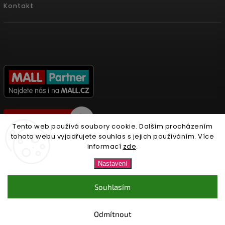
Kontakt
Tento web používá soubory cookie. Dalším procházením
tohoto webu vyjadřujete souhlas s jejich používáním. Více
informací
zde
.
Copyright 2026
Nonari.cz
. Všechna práva vyhrazena.
Nastavení
Upravit nastavení cookies
Souhlasím
Vytvořil
Shoptet
| Design
Shoptak.cz.
Odmítnout