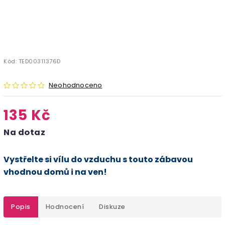
Kód:
TED00311376D
Neohodnoceno
135 Kč
Na dotaz
Vystřelte si vílu do vzduchu s touto zábavou
vhodnou domů i na ven!
Popis
Hodnocení
Diskuze