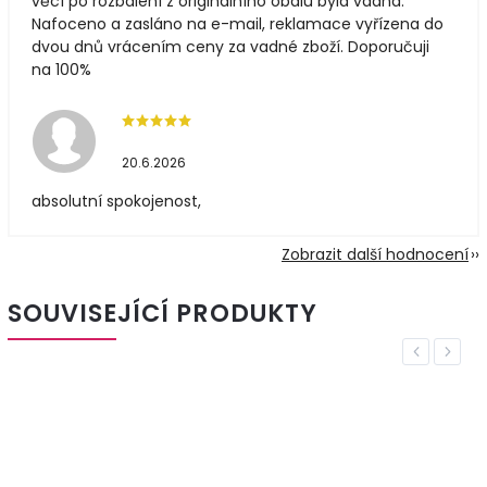
věcí po rozbalení z originálního obalu byla vadná.
Nafoceno a zasláno na e-mail, reklamace vyřízena do
dvou dnů vrácením ceny za vadné zboží. Doporučuji
na 100%
20.6.2026
absolutní spokojenost,
Zobrazit další hodnocení
SOUVISEJÍCÍ PRODUKTY
Previous
Next