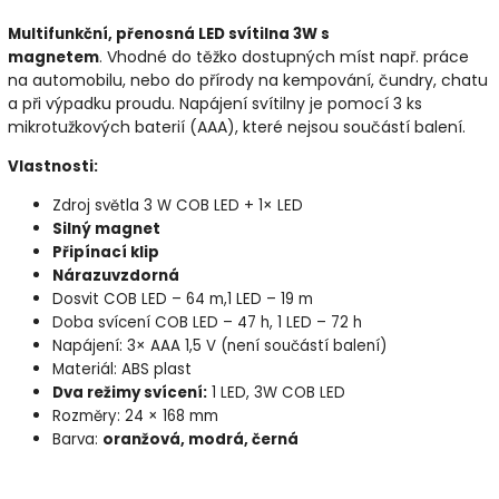
Multifunkční, přenosná LED svítilna 3W s
Vhodné do těžko dostupných míst např. práce
magnetem
.
na automobilu, nebo do přírody na kempování, čundry, chatu
a při výpadku proudu. Napájení svítilny je pomocí 3 ks
mikrotužkových baterií (AAA), které nejsou součástí balení.
Vlastnosti:
Zdroj světla 3 W COB LED + 1× LED
Silný magnet
Připínací klip
Nárazuvzdorná
Dosvit COB LED – 64 m,1 LED – 19 m
Doba svícení COB LED – 47 h, 1 LED – 72 h
Napájení: 3× AAA 1,5 V (není součástí balení)
Materiál: ABS plast
Dva režimy svícení:
1 LED, 3W COB LED
Rozměry: 24 × 168 mm
Barva:
oranžová, modrá, černá