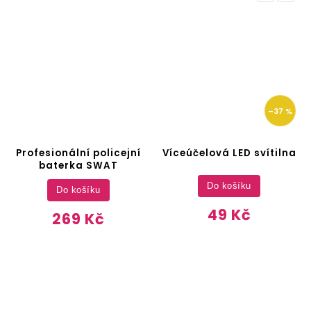
–37 %
Profesionální policejní
Víceúčelová LED svítilna
baterka SWAT
Do košíku
Do košíku
49 Kč
269 Kč