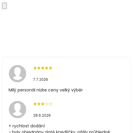
7.7.2026
Milý personál nizke ceny velký výběr
28.6.2026
+ rychlost dodání
- byly objednány zlaté knedlíčky, přišly průhledné,