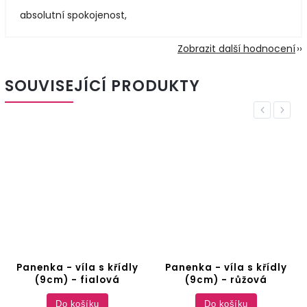
absolutní spokojenost,
Zobrazit další hodnocení
SOUVISEJÍCÍ PRODUKTY
Previous
Next
Panenka - víla s křídly
Panenka - víla s křídly
(9cm) - fialová
(9cm) - růžová
Do košíku
Do košíku