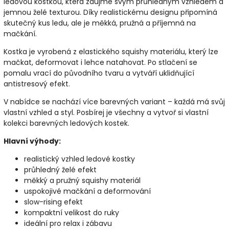
ledovou kostkou, která zaujme svým průhledným vzhledem a
jemnou želé texturou. Díky realistickému designu připomíná
skutečný kus ledu, ale je měkká, pružná a příjemná na
mačkání.
Kostka je vyrobená z elastického squishy materiálu, který lze
mačkat, deformovat i lehce natahovat. Po stlačení se
pomalu vrací do původního tvaru a vytváří uklidňující
antistresový efekt.
V nabídce se nachází více barevných variant – každá má svůj
vlastní vzhled a styl. Posbírej je všechny a vytvoř si vlastní
kolekci barevných ledových kostek.
Hlavní výhody:
realistický vzhled ledové kostky
průhledný želé efekt
měkký a pružný squishy materiál
uspokojivé mačkání a deformování
slow-rising efekt
kompaktní velikost do ruky
ideální pro relax i zábavu