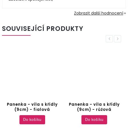
Zobrazit další hodnocení
SOUVISEJÍCÍ PRODUKTY
Previous
Next
Panenka - víla s křídly
Panenka - víla s křídly
(9cm) - fialová
(9cm) - růžová
Do košíku
Do košíku