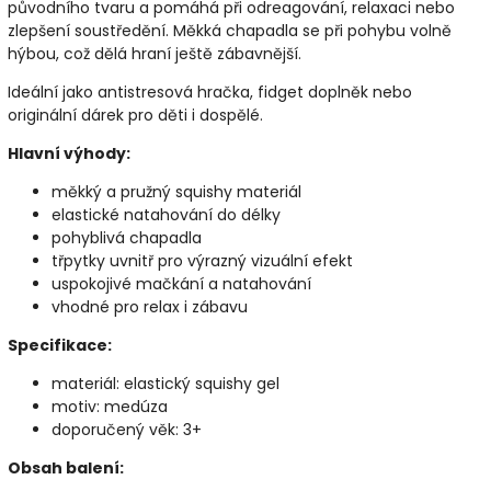
původního tvaru a pomáhá při odreagování, relaxaci nebo
zlepšení soustředění. Měkká chapadla se při pohybu volně
hýbou, což dělá hraní ještě zábavnější.
Ideální jako antistresová hračka, fidget doplněk nebo
originální dárek pro děti i dospělé.
Hlavní výhody:
měkký a pružný squishy materiál
elastické natahování do délky
pohyblivá chapadla
třpytky uvnitř pro výrazný vizuální efekt
uspokojivé mačkání a natahování
vhodné pro relax i zábavu
Specifikace:
materiál: elastický squishy gel
motiv: medúza
doporučený věk: 3+
Obsah balení: