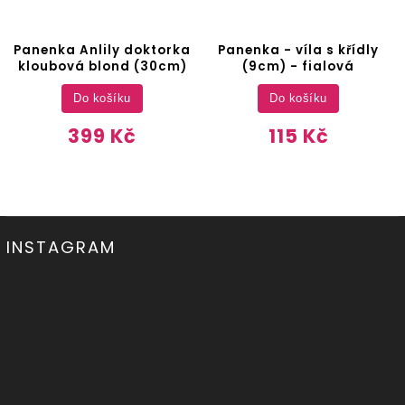
Panenka Anlily doktorka
Panenka - víla s křídly
kloubová blond (30cm)
(9cm) - fialová
Do košíku
Do košíku
399 Kč
115 Kč
INSTAGRAM