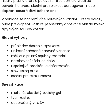
hladký pružný efekt a po uvolnění se pomalu vrací do
původního tvaru. Ideální pro relaxaci, odreagování nebo
zlepšení soustředění během dne.
V nabídce se nachází více barevných variant – která dorazí,
bude překvapení. Posbírej je všechny a vytvoř si vlastní kolekci
třpytivých squishy kostek.
Hlavní výhody:
průhledný design s třpytkami
unikátní náhodná barevná varianta
měkký a pružný squishy materiál
natahovací efekt do délky
uspokojivé mačkání a deformování
slow-rising efekt
ideální pro relax i zábavu
Specifikace:
materiál: elastický squishy gel
tvar: kostka
doporučený věk: 3+