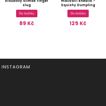
kloubový slimák finger
mačkací knedlík -
slug
Squishy Dumpling
Do košíku
Do košíku
89 Kč
125 Kč
INSTAGRAM