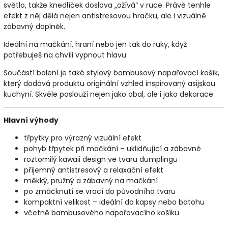
světlo, takže knedlíček doslova „ožívá“ v ruce. Právě tenhle
efekt z něj dělá nejen antistresovou hračku, ale i vizuálně
zábavný doplněk.
Ideální na mačkání, hraní nebo jen tak do ruky, když
potřebuješ na chvíli vypnout hlavu.
Součástí balení je také stylový bambusový napařovací košík,
který dodává produktu originální vzhled inspirovaný asijskou
kuchyní. Skvěle poslouží nejen jako obal, ale i jako dekorace.
Hlavní výhody
třpytky pro výrazný vizuální efekt
pohyb třpytek při mačkání – uklidňující a zábavné
roztomilý kawaii design ve tvaru dumplingu
příjemný antistresový a relaxační efekt
měkký, pružný a zábavný na mačkání
po zmáčknutí se vrací do původního tvaru
kompaktní velikost – ideální do kapsy nebo batohu
včetně bambusového napařovacího košíku