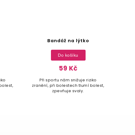
Bandáž na lýtko
Bandá
Do košíku
59 Kč
Při sportu nám snižuje riziko
Při sport
zranění, při bolestech tlumí bolest,
zranění, při
zpevňuje svaly.
zp