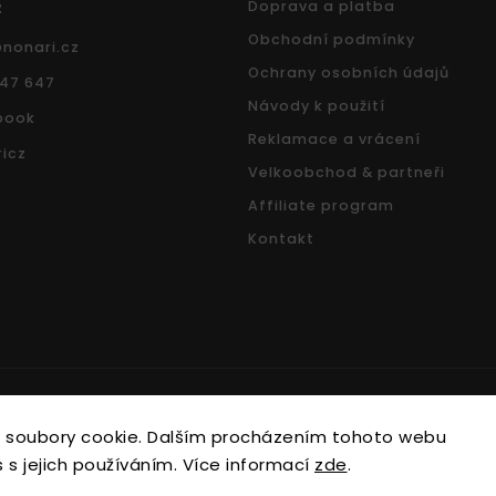
z
Doprava a platba
Obchodní podmínky
@
nonari.cz
Ochrany osobních údajů
547 647
Návody k použití
book
Reklamace a vrácení
icz
Velkoobchod & partneři
Affiliate program
Kontakt
Copyright 2026
Nonari.cz
. Všechna práva vyhrazena.
 soubory cookie. Dalším procházením tohoto webu
Upravit nastavení cookies
 s jejich používáním. Více informací
zde
.
Vytvořil
Shoptet
| Design
Shoptak.cz.