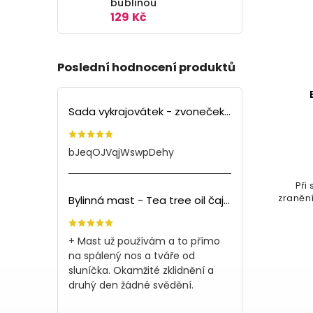
bublinou
129 Kč
Poslední hodnocení produktů
Bandáž na koleno
Bandá
Sada vykrajovátek - zvoneček (3ks)
Do košíku
D
bJeqOJVqjWswpDehy
59 Kč
Při sportu nám snižuje riziko
Při sportu
zranění, při bolestech tlumí bolest,
zranění, při b
Bylinná mast - Tea tree oil čajovník (150ml)
zpevňuje svaly.
zpev
+ Mast už používám a to přímo
na spálený nos a tváře od
sluníčka. Okamžité zklidnění a
druhý den žádné svědění.