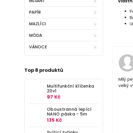
MLSÁNÍ
Vlastn
P
PAPÍR
B
MAZLÍCI
U
MÓDA
VÁNOCE
Top 8 produktů
Milý pe
velký 
Multifunkční klíčenka
20v1
97 Kč
Oboustranná lepící
NANO páska - 5m
135 Kč
Svítící tyčinky