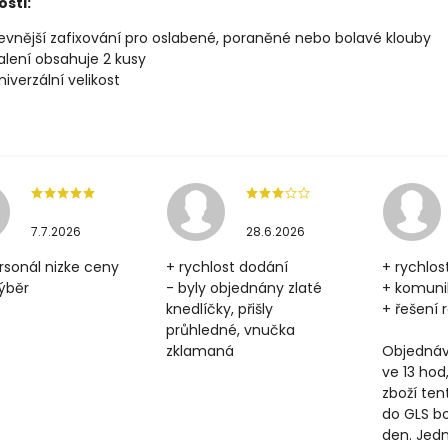
osti:
evnější zafixování pro oslabené, poraněné nebo bolavé klouby
alení obsahuje 2 kusy
niverzální velikost
7.7.2026
28.6.2026
rsonál nizke ceny
+ rychlost dodání
+ rychlos
výběr
- byly objednány zlaté
+ komun
knedlíčky, přišly
+ řešení
průhledné, vnučka
zklamaná
Objednáv
ve 13 hod
zboží ten
do GLS b
den. Jedn