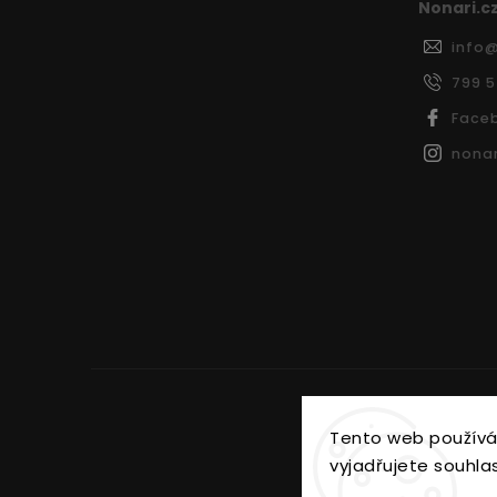
Nonari.c
info
799 
Face
nonar
Tento web používá
vyjadřujete souhlas