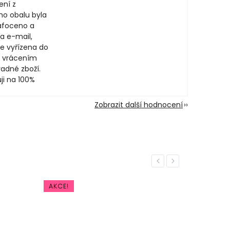
ení z
ího obalu byla
afoceno a
a e-mail,
e vyřízena do
 vrácením
adné zboží.
ji na 100%
Zobrazit další hodnocení
Previous
Next
AKCE!
AKCE!