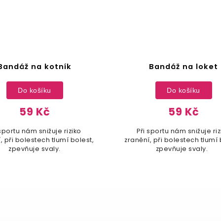
ž na kotník
Bandáž na loket
o košíku
Do košíku
59 Kč
59 Kč
 nám snižuje riziko
Při sportu nám snižuje riziko
olestech tlumí bolest,
zranění, při bolestech tlumí bolest,
ňuje svaly.
zpevňuje svaly.