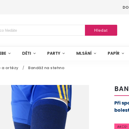
DO
Hledat
EBE
DĚTI
PARTY
MLSÁNÍ
PAPÍR
 a ortézy
/
Bandáž na stehno
BAN
Při sp
bolest
AKCE!