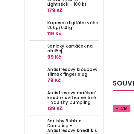
Lightstick - 100 ks
179 Kč
Kapesní digitální váha
200g/0,01g
119 Kč
Sonický kartáček na
obličej
99 Kč
Antistresový kloubový
slimák finger slug
79 Kč
SOUV
Antistresový mačkací
knedlík svítící ve tmě
- Squishy Dumpling
139 Kč
AKCE!
AKCE!
Squishy Bubble
Dumpling -
Antistresový knedlík s