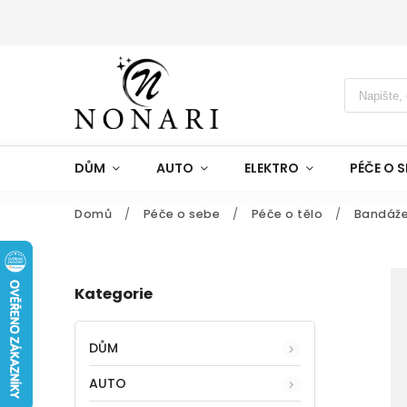
DŮM
AUTO
ELEKTRO
PÉČE O S
Domů
/
Péče o sebe
/
Péče o tělo
/
Bandáže
Kategorie
DŮM
AUTO