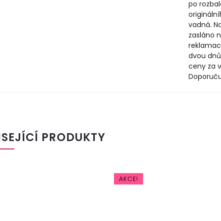
po rozbal
origináln
vadná. N
zasláno n
reklamac
dvou dnů
ceny za v
Doporuču
ISEJÍCÍ PRODUKTY
AKCE!