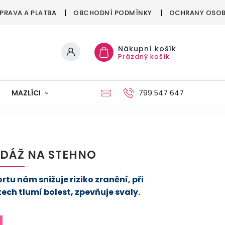
PRAVA A PLATBA
OBCHODNÍ PODMÍNKY
OCHRANY OSOB
Nákupní košík
Prázdný košík
MAZLÍCI
MÓDA
VÁNOCE
799 547 647
DÁŽ NA STEHNO
ortu nám snižuje riziko zranění, při
ech tlumí bolest, zpevňuje svaly.