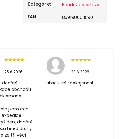
Kategorie
:
Bandáže a ortézy
EAN
:
8591900011590
25.6.2026
20.6.2026
t dodání
absolutní spokojenost,
ikace obchodu
 reklamace
ala jsem cca
, expedice
týž den, dodání
oxu hned druhý
a ze tří věcí