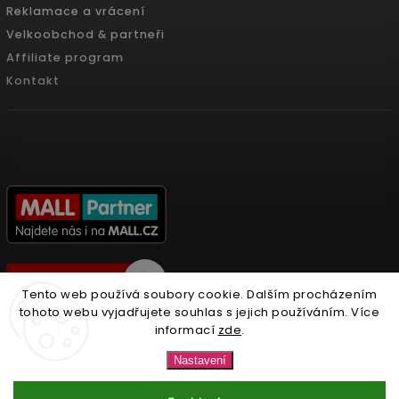
Reklamace a vrácení
Velkoobchod & partneři
Affiliate program
Kontakt
Tento web používá soubory cookie. Dalším procházením
tohoto webu vyjadřujete souhlas s jejich používáním. Více
informací
zde
.
Copyright 2026
Nonari.cz
. Všechna práva vyhrazena.
Nastavení
Upravit nastavení cookies