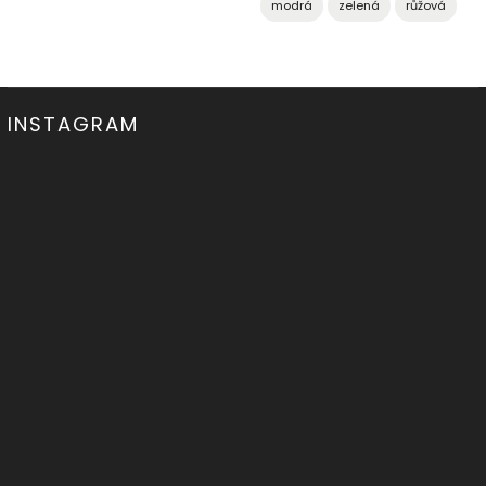
modrá
zelená
růžová
INSTAGRAM