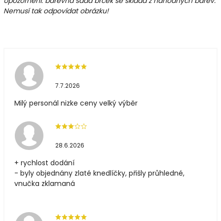
Upozornění: barevná sada brček se skládá z náhodných barev.
Nemusí tak odpovídat obrázku!
7.7.2026
Milý personál nizke ceny velký výběr
28.6.2026
+ rychlost dodání
- byly objednány zlaté knedlíčky, přišly průhledné,
vnučka zklamaná