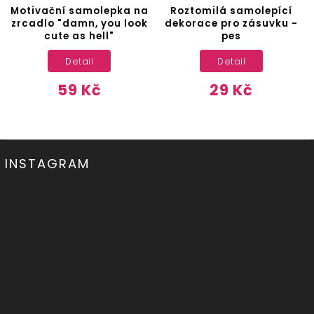
Motivační samolepka na
Roztomilá samolepící
zrcadlo "damn, you look
dekorace pro zásuvku -
cute as hell"
pes
Detail
Detail
59 Kč
29 Kč
INSTAGRAM