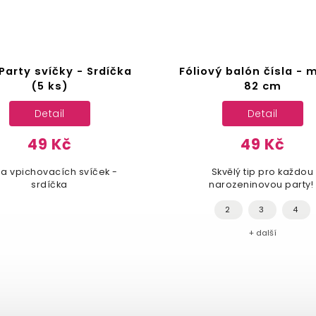
Party svíčky - Srdíčka
Fóliový balón čísla - 
(5 ks)
82 cm
Detail
Detail
49 Kč
49 Kč
a vpichovacích svíček -
Skvělý tip pro každou
srdíčka
narozeninovou party!
2
3
4
+ další