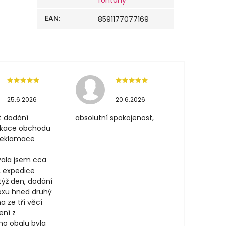
fontány
EAN
:
8591177077169
25.6.2026
20.6.2026
t dodání
absolutní spokojenost,
ikace obchodu
 reklamace
ala jsem cca
, expedice
týž den, dodání
oxu hned druhý
a ze tří věcí
ení z
ího obalu byla