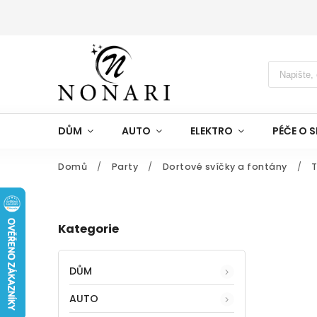
DŮM
AUTO
ELEKTRO
PÉČE O S
Domů
/
Party
/
Dortové svíčky a fontány
/
T
Kategorie
DŮM
AUTO