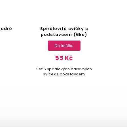
modré
Spirálovité svíčky s
D
podstavcem (6ks)
Do košíku
55 Kč
S
Set 6 spirálových barevných
svíček s podstavcem