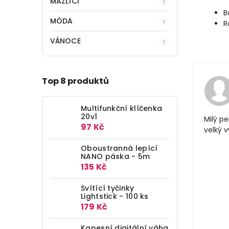
MAZLÍCI
B
MÓDA
R
VÁNOCE
Top 8 produktů
Multifunkční klíčenka
20v1
Milý pe
97 Kč
velký 
Oboustranná lepící
NANO páska - 5m
135 Kč
Svítící tyčinky
Lightstick - 100 ks
179 Kč
Kapesní digitální váha