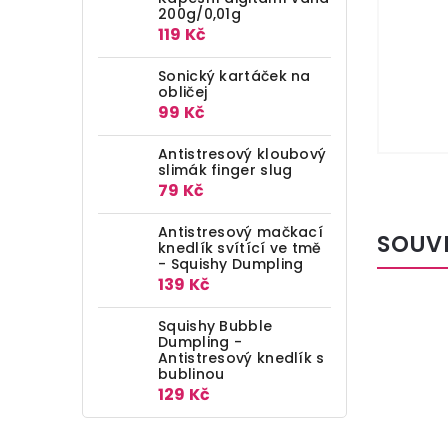
200g/0,01g
119 Kč
Sonický kartáček na
obličej
99 Kč
Antistresový kloubový
slimák finger slug
79 Kč
Antistresový mačkací
SOUV
knedlík svítící ve tmě
- Squishy Dumpling
139 Kč
Squishy Bubble
Dumpling -
Antistresový knedlík s
bublinou
129 Kč