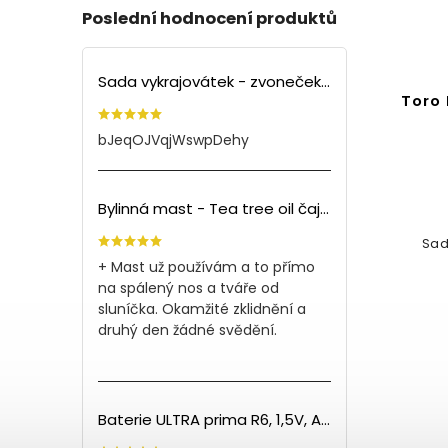
Poslední hodnocení produktů
Sada vykrajovátek - zvoneček (3ks)
APPY
Sešitek MINIMEE A6 -
Toro 
Fialové kvítí
bJeqOJVqjWswpDehy
Do košíku
115 Kč
Bylinná mast - Tea tree oil čajovník (150ml)
lu s
Deníček A6 od české značky
Sad
MINIMEE
+ Mast už používám a to přímo
na spálený nos a tváře od
sluníčka. Okamžité zklidnění a
druhý den žádné svědění.
Baterie ULTRA prima R6, 1,5V, AA - 60ks