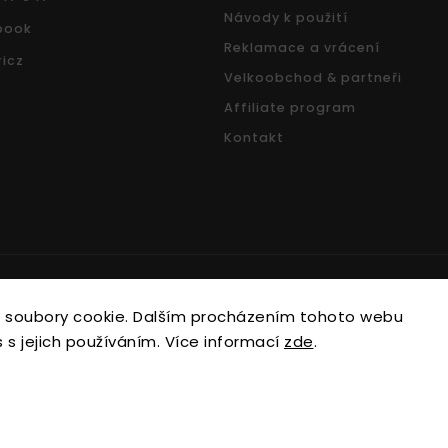
Návody k použití
book
Reklamace a vrácení
icz
Velkoobchod & partneři
Affiliate program
Kontakt
Copyright 2026
Nonari.cz
. Všechna práva vyhrazena.
 soubory cookie. Dalším procházením tohoto webu
Upravit nastavení cookies
 s jejich používáním. Více informací
zde
.
Vytvořil
Shoptet
| Design
Shoptak.cz.