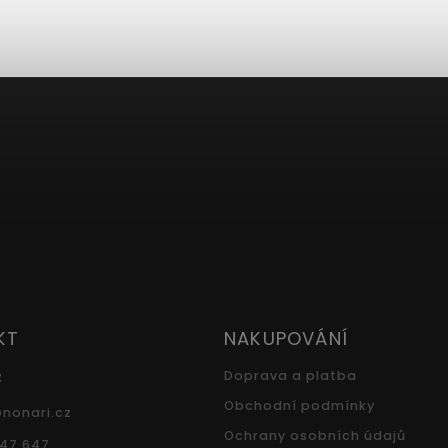
KT
NAKUPOVÁNÍ
z
Doprava a platba
Obchodní podmínky
@
nonari.cz
Ochrany osobních údajů
547 647