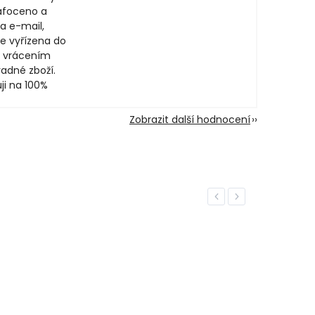
afoceno a
a e-mail,
e vyřízena do
 vrácením
adné zboží.
ji na 100%
Zobrazit další hodnocení
Previous
Next