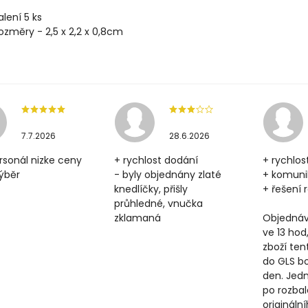
alení 5 ks
ozměry - 2,5 x 2,2 x 0,8cm
7.7.2026
28.6.2026
rsonál nizke ceny
+ rychlost dodání
+ rychlos
výběr
- byly objednány zlaté
+ komun
knedlíčky, přišly
+ řešení
průhledné, vnučka
zklamaná
Objednáv
ve 13 hod
zboží ten
do GLS b
den. Jedn
po rozbal
origináln