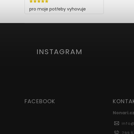
pro moje potřeby vyhovuje
INSTAGRAM
FACEBOOK
KONTA
Nonari.c
info
799 