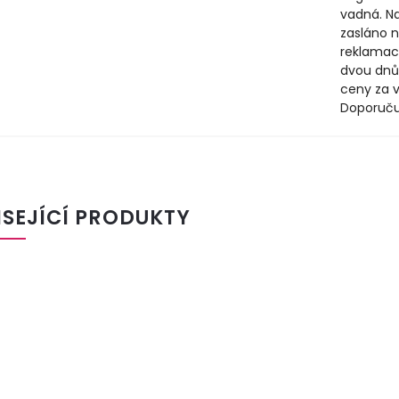
vadná. N
zasláno n
reklamac
dvou dnů
ceny za v
Doporuču
ISEJÍCÍ PRODUKTY