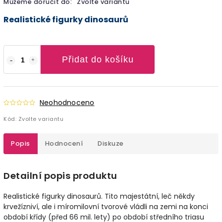
Můžeme doručit do:
Zvolte variantu
Realistické figurky dinosaurů
Přidat do košíku
Neohodnoceno
Kód:
Zvolte variantu
Popis
Hodnocení
Diskuze
Detailní popis produktu
Realistické figurky dinosaurů. Tito majestátní, leč někdy
krvežízniví, ale i míromilovní tvorové vládli na zemi na konci
období křídy (před 66 mil. lety) po období středního triasu