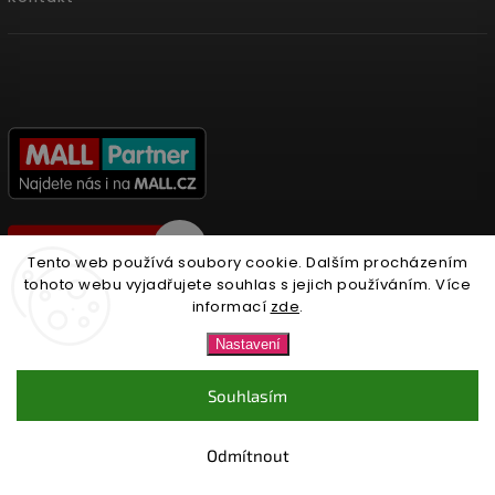
Tento web používá soubory cookie. Dalším procházením
tohoto webu vyjadřujete souhlas s jejich používáním. Více
informací
zde
.
Copyright 2026
Nonari.cz
. Všechna práva vyhrazena.
Nastavení
Upravit nastavení cookies
Souhlasím
Vytvořil
Shoptet
| Design
Shoptak.cz.
Odmítnout