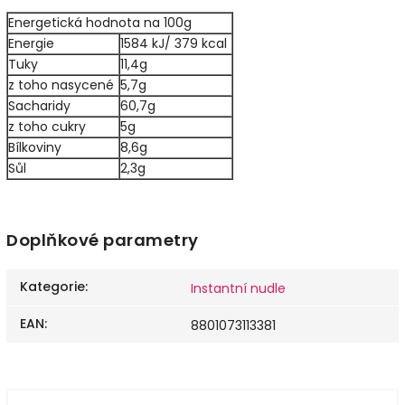
Energetická hodnota na 100g
Energie
1584 kJ/ 379 kcal
Tuky
11,4g
z toho nasycené
5,7g
Sacharidy
60,7g
z toho cukry
5g
Bílkoviny
8,6g
Sůl
2,3g
Doplňkové parametry
Kategorie
:
Instantní nudle
EAN
:
8801073113381