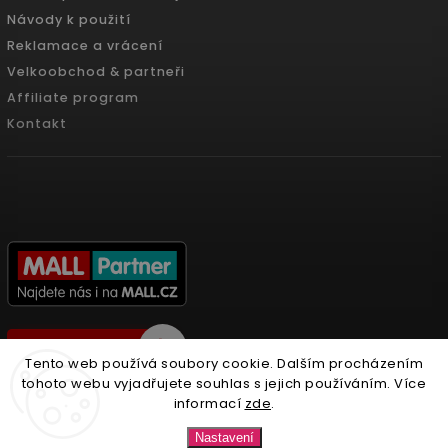
Návody k použití
Reklamace a vrácení
Velkoobchod & partneři
Affiliate program
Kontakt
Tento web používá soubory cookie. Dalším procházením
tohoto webu vyjadřujete souhlas s jejich používáním. Více
informací
zde
.
Copyright 2026
Nonari.cz
. Všechna práva vyhrazena.
Nastavení