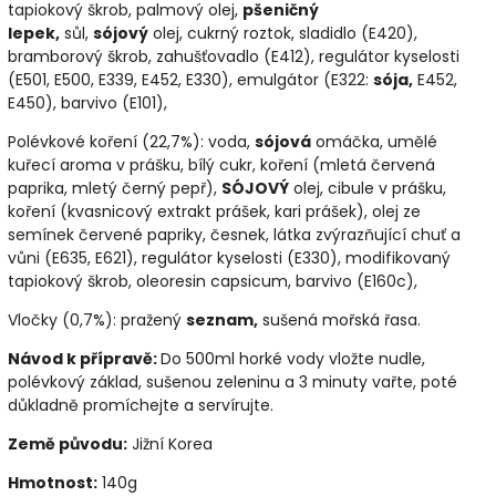
tapiokový škrob, palmový olej,
pšeničný
lepek,
sůl,
sójový
olej, cukrný roztok, sladidlo (E420),
bramborový škrob, zahušťovadlo (E412), regulátor kyselosti
(E501, E500, E339, E452, E330), emulgátor (E322:
sója
,
E452,
E450), barvivo (E101),
Polévkové koření (22,7%): voda,
sójová
omáčka, umělé
kuřecí aroma v prášku, bílý cukr, koření (mletá červená
paprika, mletý černý pepř),
SÓJOVÝ
olej, cibule v prášku,
koření (kvasnicový extrakt prášek, kari prášek), olej ze
semínek červené papriky, česnek, látka zvýrazňující chuť a
vůni (E635, E621), regulátor kyselosti (E330), modifikovaný
tapiokový škrob, oleoresin capsicum, barvivo (E160c),
Vločky (0,7%): pražený
seznam,
sušená mořská řasa.
Návod k přípravě:
Do 500ml horké vody vložte nudle,
polévkový základ, sušenou zeleninu a 3 minuty vařte, poté
důkladně promíchejte a servírujte.
Země původu:
Jižní Korea
Hmotnost:
140g