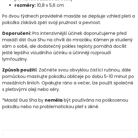
rozměry:
10,8 x 5,6 cm
Po dvou týdnech pravidelné masáže se zlepšuje vzhled pleti a
pokožka získává zpět svoji pružnost a pevnost.
Doporučení:
Pro intenzivnější účinek doporučujeme před
masáží dát Gua Shu na chvíli do mrazáku. Kámen je studený
sám o sobě, ale dodatečný pokles teploty pomáhá docílit
ještě lepšího vizuálního účinku a účinněji rozproudí
lymfouzliny.
Způsob použití
: Začněte svou obvyklou čistící rutinou, dále
pomůckou masírujte pokožku obličeje po dobu 5-10 minut po
masážních liniích. Opakujte ráno a večer, lze použít společně
s pleťovými oleji nebo séry.
*Masáž Gua Sha by
neměla
být používána na poškozenou
pokožku nebo na problematickou pleť s akné.