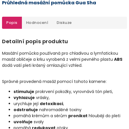
Průhledná masážní pomůcka Gua Sha
Popis
Hodnocení
Diskuze
Detailní popis produktu
Masážní pomůcka používaná pro chladivou a lymfatickou
masáž obličeje a krku vyrobená z velmi pevného plastu
ABS
dodá vaší pleti krásný omlazující vzhled.
Správně provedená masáž pomocí tohoto kamene:
stimuluje
prokrvení pokožky, vyrovnává tón pleti,
vyhlazuje
vrásky,
urychluje její
detoxikaci
,
odstraňuje
nahromaděné toxiny
pomáhá krémům a sérům
pronikat
hlouběji do pleti
uvolňuje
svaly
pomáhá
redukovat
otoky