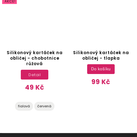
AKCE!
Silikonový kartáček na
Silikonový kartáček na
obličej - chobotnice
obličej - tlapka
růžová
Do košíku
Detail
99 Kč
49 Kč
fialová
červená