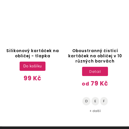
Silikonový kartáček na
Oboustranný čistící
obličej - tlapka
kartáček na obličej v 10
různých barvách
Do košíku
Detail
99 Kč
79 Kč
od
D
E
F
+ další