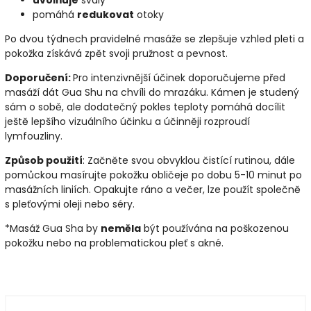
pomáhá
redukovat
otoky
Po dvou týdnech pravidelné masáže se zlepšuje vzhled pleti a
pokožka získává zpět svoji pružnost a pevnost.
Doporučení:
Pro intenzivnější účinek doporučujeme před
masáží dát Gua Shu na chvíli do mrazáku. Kámen je studený
sám o sobě, ale dodatečný pokles teploty pomáhá docílit
ještě lepšího vizuálního účinku a účinněji rozproudí
lymfouzliny.
Způsob použití
: Začněte svou obvyklou čistící rutinou, dále
pomůckou masírujte pokožku obličeje po dobu 5-10 minut po
masážních liniích. Opakujte ráno a večer, lze použít společně
s pleťovými oleji nebo séry.
*Masáž Gua Sha by
neměla
být používána na poškozenou
pokožku nebo na problematickou pleť s akné.