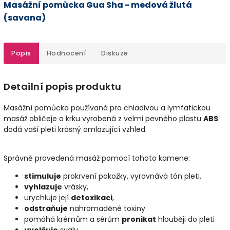
Masážní pomůcka Gua Sha - medová žlutá
(savana)
Popis
Hodnocení
Diskuze
Detailní popis produktu
Masážní pomůcka používaná pro chladivou a lymfatickou
masáž obličeje a krku vyrobená z velmi pevného plastu
ABS
dodá vaší pleti krásný omlazující vzhled.
Správně provedená masáž pomocí tohoto kamene:
stimuluje
prokrvení pokožky, vyrovnává tón pleti,
vyhlazuje
vrásky,
urychluje její
detoxikaci
,
odstraňuje
nahromaděné toxiny
pomáhá krémům a sérům
pronikat
hlouběji do pleti
uvolňuje
svaly