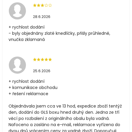
28.6.2026
+ rychlost dodání
- byly objednány zlaté knedlíčky, přišly průhledné,
vnučka zklamaná
25.6.2026
+ rychlost dodání
+ komunikace obchodu
+ řešení reklamace
Objednávala jsem cca ve 13 hod, expedice zboží tentýž
den, dodání do GLS boxu hned druhý den. Jedna ze tří
věcí po rozbalení z originálního obalu byla vadná.
Nafoceno a zasláno na e-mail, reklamace vyřízena do
dvou dnů vrácením ceny za vadné zboží. Doporučuji