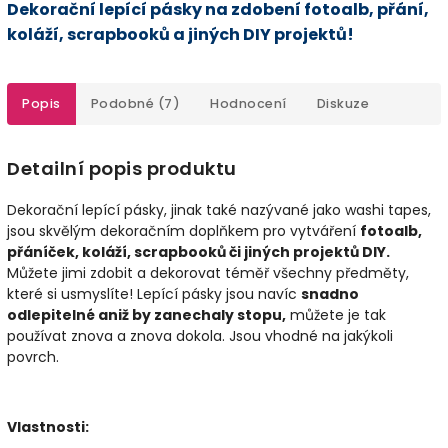
Dekorační lepící pásky na zdobení fotoalb, přání,
koláží, scrapbooků a jiných DIY projektů!
Popis
Podobné (7)
Hodnocení
Diskuze
Detailní popis produktu
Dekorační lepící pásky, jinak také nazývané jako washi tapes,
jsou skvělým dekoračním doplňkem pro vytváření
fotoalb,
přáníček, koláží, scrapbooků či jiných projektů DIY.
Můžete jimi zdobit a dekorovat téměř všechny předměty,
které si usmyslíte! Lepící pásky jsou navíc
snadno
odlepitelné aniž by zanechaly stopu,
můžete je tak
používat znova a znova dokola. Jsou vhodné na jakýkoli
povrch.
Vlastnosti: