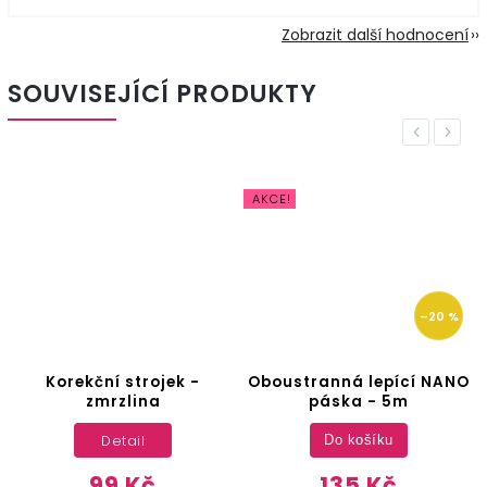
Zobrazit další hodnocení
SOUVISEJÍCÍ PRODUKTY
Previous
Next
AKCE!
–20 %
Korekční strojek -
Oboustranná lepící NANO
zmrzlina
páska - 5m
Detail
Do košíku
99 Kč
135 Kč