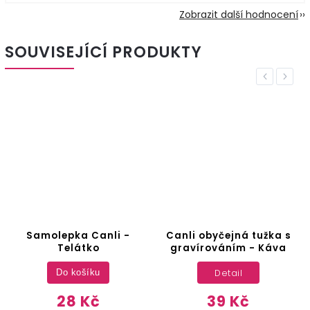
Zobrazit další hodnocení
SOUVISEJÍCÍ PRODUKTY
Previous
Next
a Canli -
Canli obyčejná tužka s
Canli obyčej
átko
gravírováním - Káva
gravírován
Detail
Deta
ošíku
 Kč
39 Kč
39 