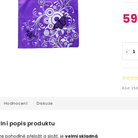
59
Kód:
25
Hodnocení
Diskuze
lní popis produktu
ze pohodlně přeložit a složit, je
velmi skladná
.