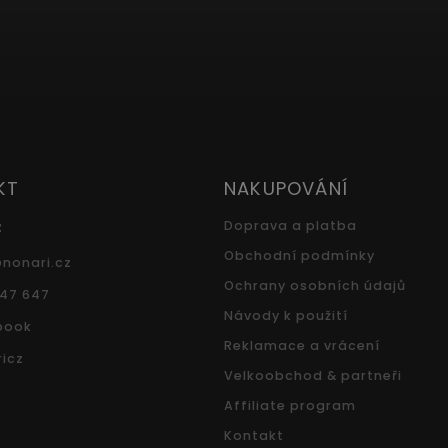
KT
NAKUPOVÁNÍ
z
Doprava a platba
Obchodní podmínky
@
nonari.cz
Ochrany osobních údajů
547 647
Návody k použití
book
Reklamace a vrácení
icz
Velkoobchod & partneři
Affiliate program
Kontakt