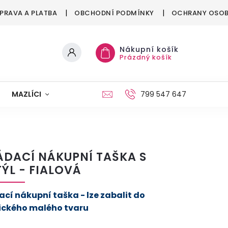
PRAVA A PLATBA
OBCHODNÍ PODMÍNKY
OCHRANY OSOB
Nákupní košík
Prázdný košík
MAZLÍCI
MÓDA
VÁNOCE
799 547 647
ÁDACÍ NÁKUPNÍ TAŠKA S
ÝL - FIALOVÁ
ací nákupní taška -
lze zabalit do
ického malého tvaru