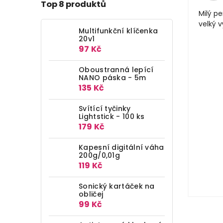
Top 8 produktů
Milý pe
velký 
Multifunkční klíčenka
20v1
97 Kč
Oboustranná lepící
NANO páska - 5m
135 Kč
Svítící tyčinky
Lightstick - 100 ks
179 Kč
Kapesní digitální váha
200g/0,01g
119 Kč
Sonický kartáček na
obličej
99 Kč