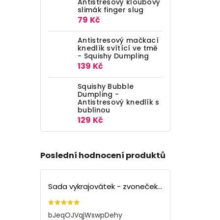
Antistresový kloubový
slimák finger slug
79 Kč
Antistresový mačkací
knedlík svítící ve tmě
- Squishy Dumpling
139 Kč
Squishy Bubble
Dumpling -
Antistresový knedlík s
bublinou
129 Kč
Poslední hodnocení produktů
Sada vykrajovátek - zvoneček (3ks)
bJeqOJVqjWswpDehy