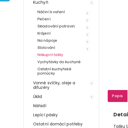
Kuchyň
Náčiní k vaření
Pečení
Skladování potravin
Krájení
Na nápoje
Stolování
Nákupní tašky
Vychytávky do kuchyně
Ostatní kuchyňské
pomůcky
Vonné svíčky, oleje a
difuzéry
Popis
Úklid
Nářadí
Detai
Lepící pásky
Ostatní domácí potřeby
Tašku l