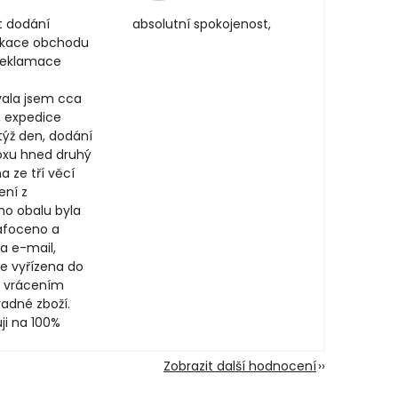
t dodání
absolutní spokojenost,
ikace obchodu
 reklamace
ala jsem cca
, expedice
týž den, dodání
oxu hned druhý
a ze tří věcí
ení z
ího obalu byla
afoceno a
a e-mail,
e vyřízena do
 vrácením
adné zboží.
ji na 100%
Zobrazit další hodnocení