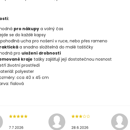
osti:
hodná
pro nákupy
a volný čas
ejde se do každé kapsy
 pohodlná ucha pro nošení v ruce, nebo přes rameno
raktická
a snadno složitelná do malé taštičky
hodná pro
uložení drobností
emované kraje
tašky zajišťují její dostatečnou nosnost
etří životní prostředí
ateriál: polyester
ozměry: cca 40 x 45 cm
arva: fialová
7.7.2026
28.6.2026