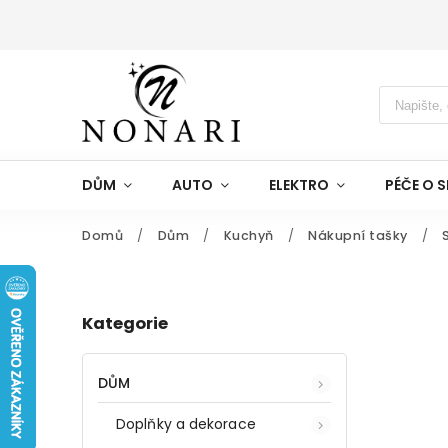
DŮM
AUTO
ELEKTRO
PÉČE O S
Domů
/
Dům
/
Kuchyň
/
Nákupní tašky
/
Kategorie
DŮM
Doplňky a dekorace