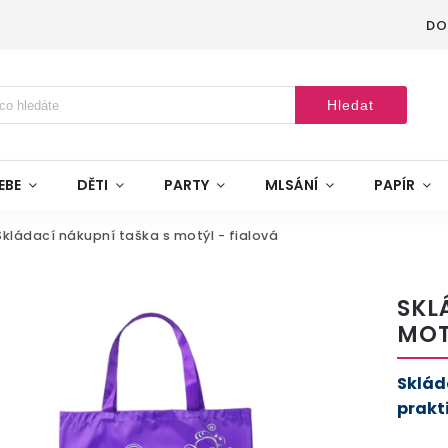
DO
Hledat
EBE
DĚTI
PARTY
MLSÁNÍ
PAPÍR
Skládací nákupní taška s motýl - fialová
SKL
MOT
Sklád
prakt