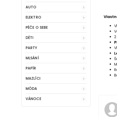
AUTO
Vlastn
ELEKTRO
V
PÉČE O SEBE
V
2
DĚTI
P
PARTY
V
L
MLSÁNÍ
Š
M
PAPÍR
R
B
MAZLÍCI
MÓDA
VÁNOCE