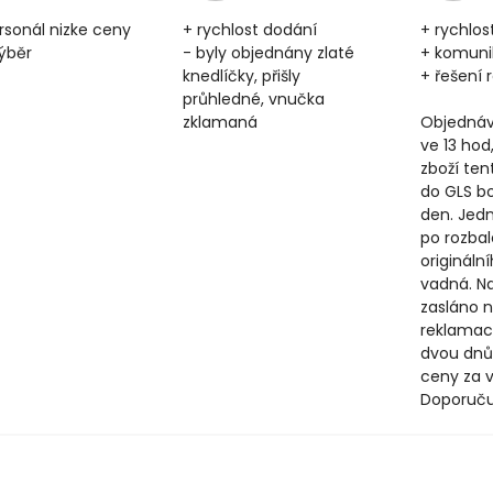
rsonál nizke ceny
+ rychlost dodání
+ rychlos
výběr
- byly objednány zlaté
+ komun
knedlíčky, přišly
+ řešení
průhledné, vnučka
zklamaná
Objednáv
ve 13 hod
zboží ten
do GLS b
den. Jedn
po rozbal
origináln
vadná. N
zasláno n
reklamac
dvou dnů
ceny za v
Doporuču