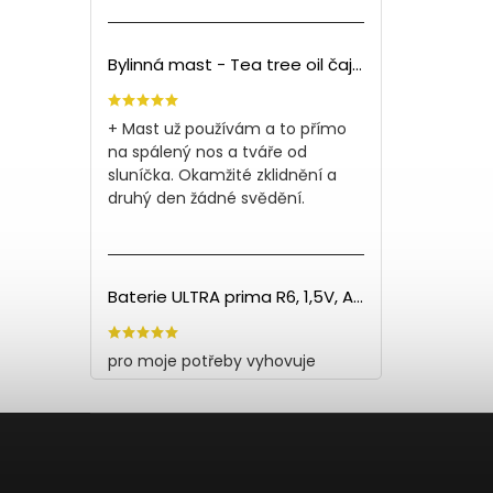
Bylinná mast - Tea tree oil čajovník (150ml)
+ Mast už používám a to přímo
na spálený nos a tváře od
sluníčka. Okamžité zklidnění a
druhý den žádné svědění.
Baterie ULTRA prima R6, 1,5V, AA - 60ks
pro moje potřeby vyhovuje