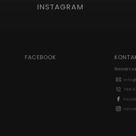
INSTAGRAM
FACEBOOK
KONTA
Nonari.c
info
799 
Face
nonar