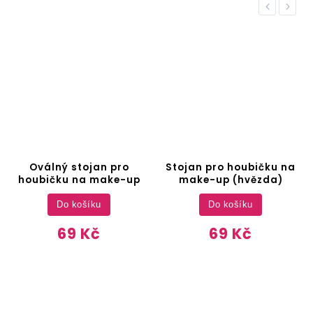
Previous
Next
Oválný stojan pro
Stojan pro houbičku na
houbičku na make-up
make-up (hvězda)
Do košíku
Do košíku
69 Kč
69 Kč