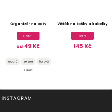
Organizér na boty
Věšák na tašky a kabelky
Detail
Detail
49 Kč
145 Kč
od
modrá
zelená
fialová
+ další
INSTAGRAM