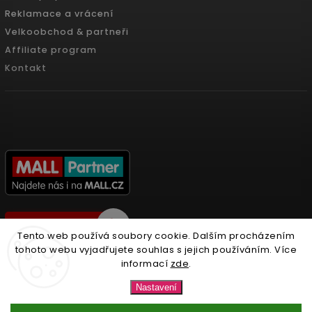
Reklamace a vrácení
Velkoobchod & partneři
Affiliate program
Kontakt
Tento web používá soubory cookie. Dalším procházením
tohoto webu vyjadřujete souhlas s jejich používáním. Více
informací
zde
.
Copyright 2026
Nonari.cz
. Všechna práva vyhrazena.
Nastavení
Upravit nastavení cookies