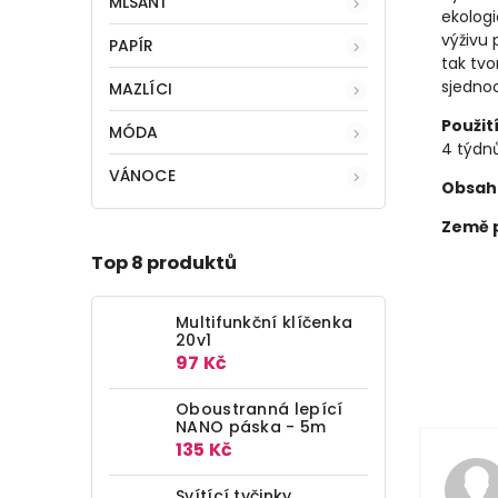
MLSÁNÍ
ekologi
výživu 
PAPÍR
tak tvo
sjednoc
MAZLÍCI
Použit
MÓDA
4 týdnů
VÁNOCE
Obsah
Země 
Top 8 produktů
Multifunkční klíčenka
20v1
97 Kč
Oboustranná lepící
NANO páska - 5m
135 Kč
Svítící tyčinky