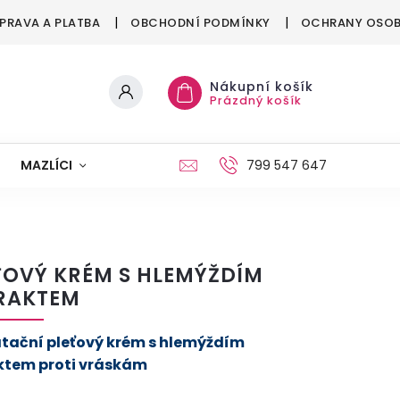
PRAVA A PLATBA
OBCHODNÍ PODMÍNKY
OCHRANY OSOB
Nákupní košík
Prázdný košík
MAZLÍCI
MÓDA
VÁNOCE
799 547 647
ŤOVÝ KRÉM S HLEMÝŽDÍM
RAKTEM
tační pleťový krém s hlemýždím
ktem proti vráskám