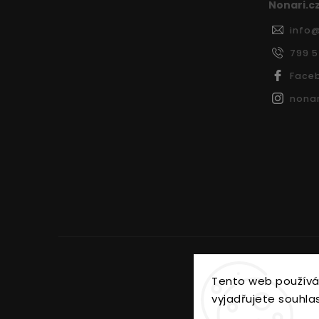
Nonari.c
info
799 
Face
nonar
Tento web používá
vyjadřujete souhlas