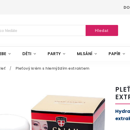
DO
Hledat
EBE
DĚTI
PARTY
MLSÁNÍ
PAPÍR
leť
/
Pleťový krém s hlemýždím extraktem
PLE
EXT
Hydra
extra