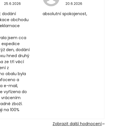
25.6.2026
20.6.2026
t dodání
absolutní spokojenost,
ikace obchodu
 reklamace
ala jsem cca
, expedice
týž den, dodání
oxu hned druhý
a ze tří věcí
ení z
ího obalu byla
afoceno a
a e-mail,
e vyřízena do
 vrácením
adné zboží.
ji na 100%
Zobrazit další hodnocení