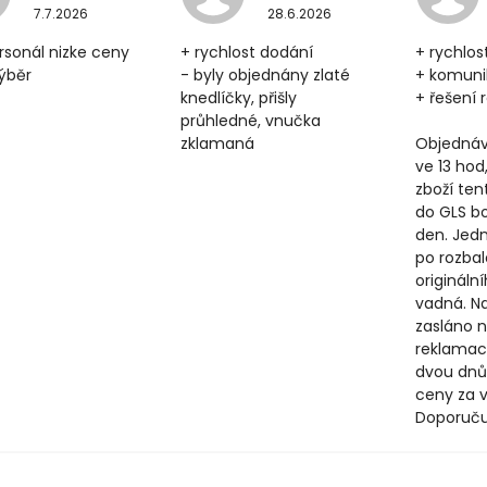
7.7.2026
28.6.2026
rsonál nizke ceny
+ rychlost dodání
+ rychlos
výběr
- byly objednány zlaté
+ komun
knedlíčky, přišly
+ řešení
průhledné, vnučka
zklamaná
Objednáv
ve 13 hod
zboží ten
do GLS b
den. Jedn
po rozbal
origináln
vadná. N
zasláno n
reklamac
dvou dnů
ceny za v
Doporuču