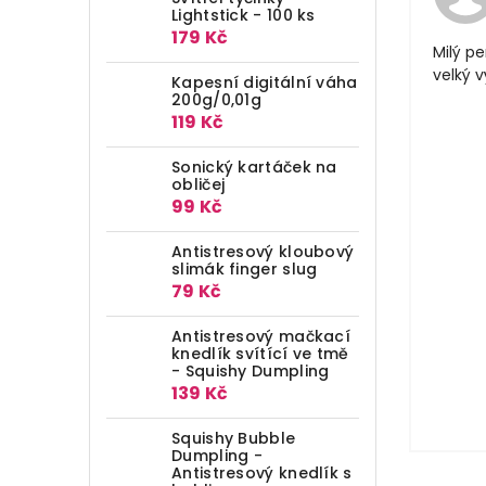
Lightstick - 100 ks
179 Kč
Milý pe
velký 
Kapesní digitální váha
200g/0,01g
119 Kč
Sonický kartáček na
obličej
99 Kč
Antistresový kloubový
slimák finger slug
79 Kč
Antistresový mačkací
knedlík svítící ve tmě
- Squishy Dumpling
139 Kč
Squishy Bubble
Dumpling -
Antistresový knedlík s