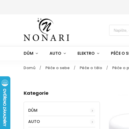
DŮM
AUTO
ELEKTRO
PÉČE O S
Domů
/
Péče o sebe
/
Péče o tělo
/
Péče o p
Kategorie
DŮM
AUTO