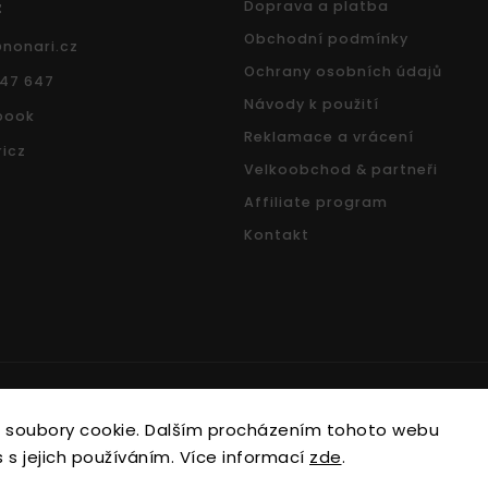
z
Doprava a platba
Obchodní podmínky
@
nonari.cz
Ochrany osobních údajů
547 647
Návody k použití
book
Reklamace a vrácení
icz
Velkoobchod & partneři
Affiliate program
Kontakt
Copyright 2026
Nonari.cz
. Všechna práva vyhrazena.
 soubory cookie. Dalším procházením tohoto webu
Upravit nastavení cookies
 s jejich používáním. Více informací
zde
.
Vytvořil
Shoptet
| Design
Shoptak.cz.