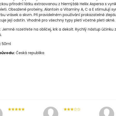
ckou přírodní látku extraovanou z hlemýždě Heliix Aspersa s vyni
pleti. Obsažené proteiny, Alantoin a Vitamíny A, C a E stimulují s
rbu vrásek a skvrn. Při pravidelném používání prokazatelně zlepšu
uje její odstín. Vhodné pro všechny typy pleti včetně pleti akné.
í
: Jemně rozetřete na obličej, krk a dekolt. Rychlý nástup účinku z
.
:
50ml
původu:
Česká republika