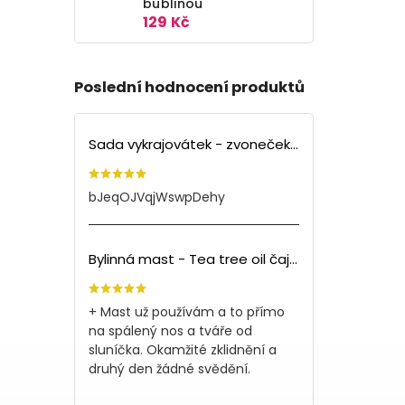
bublinou
129 Kč
Poslední hodnocení produktů
Sada vykrajovátek - zvoneček (3ks)
bJeqOJVqjWswpDehy
Bylinná mast - Tea tree oil čajovník (150ml)
+ Mast už používám a to přímo
na spálený nos a tváře od
sluníčka. Okamžité zklidnění a
druhý den žádné svědění.