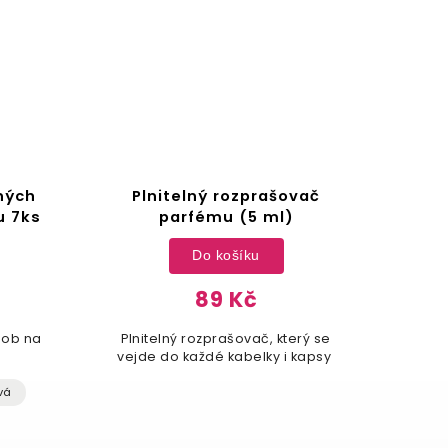
ných
Plnitelný rozprašovač
Sada
u 7ks
parfému (5 ml)
Do košíku
89 Kč
dob na
Plnitelný rozprašovač, který se
Cest
vejde do každé kabelky i kapsy
vá