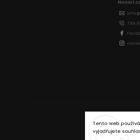
Nonari.c
info
799 
Face
nonar
Tento web používá
vyjadřujete souhlas