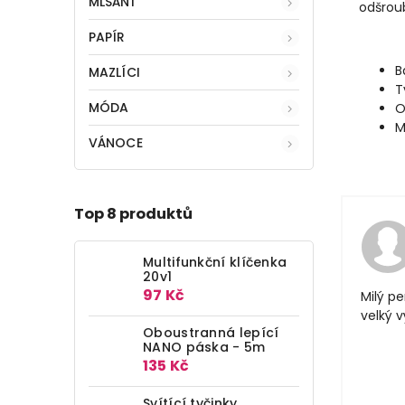
MLSÁNÍ
odšroub
PAPÍR
B
MAZLÍCI
T
MÓDA
O
M
VÁNOCE
Top 8 produktů
Multifunkční klíčenka
20v1
97 Kč
Milý pe
velký 
Oboustranná lepící
NANO páska - 5m
135 Kč
Svítící tyčinky