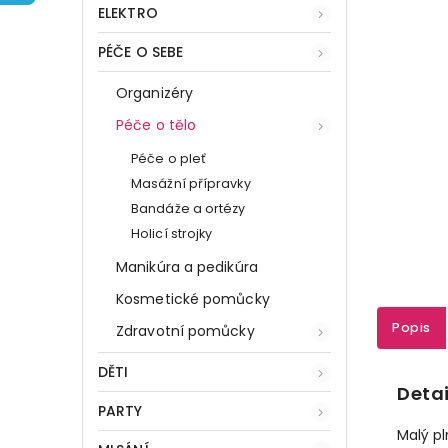
ELEKTRO
PÉČE O SEBE
Organizéry
Péče o tělo
Péče o pleť
Masážní přípravky
Bandáže a ortézy
Holicí strojky
Manikúra a pedikúra
Kosmetické pomůcky
Popis
Zdravotní pomůcky
DĚTI
Detai
PARTY
Malý pl