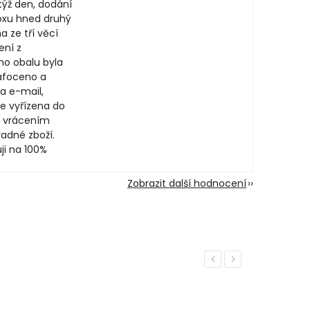
týž den, dodání
oxu hned druhý
a ze tří věcí
ení z
ího obalu byla
afoceno a
a e-mail,
e vyřízena do
 vrácením
adné zboží.
ji na 100%
Zobrazit další hodnocení
Previous
Next