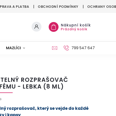
PRAVA A PLATBA
OBCHODNÍ PODMÍNKY
OCHRANY OSOB
Nákupní košík
Prázdný košík
MAZLÍCI
MÓDA
VÁNOCE
799 547 647
ITELNÝ ROZPRAŠOVAČ
FÉMU - LEBKA (8 ML)
9
lný rozprašovač, který se vejde do každé
ky i kapsy