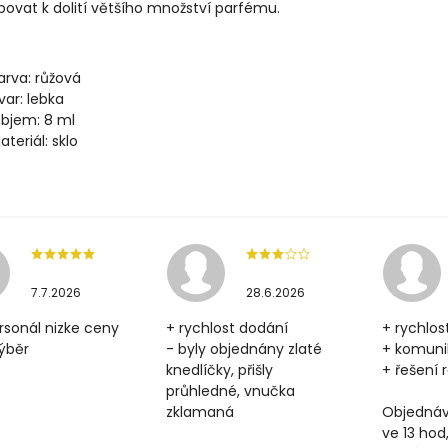
ovat k dolití většího množství parfému.
arva: růžová
var: lebka
bjem: 8 ml
ateriál: sklo
7.7.2026
28.6.2026
rsonál nizke ceny
+ rychlost dodání
+ rychlos
výběr
- byly objednány zlaté
+ komun
knedlíčky, přišly
+ řešení
průhledné, vnučka
zklamaná
Objednáv
ve 13 hod