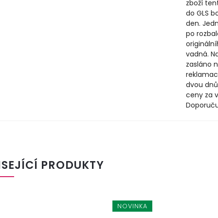
zboží ten
do GLS b
den. Jedn
po rozbal
origináln
vadná. N
zasláno n
reklamac
dvou dnů
ceny za v
Doporuču
ISEJÍCÍ PRODUKTY
NOVINKA