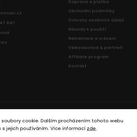
z
Doprava a platba
Obchodní podmínky
@
nonari.cz
Ochrany osobních údajů
547 647
Návody k použití
book
Reklamace a vrácení
icz
Velkoobchod & partneři
Affiliate program
Kontakt
Copyright 2026
Nonari.cz
. Všechna práva vyhrazena.
 soubory cookie. Dalším procházením tohoto webu
Upravit nastavení cookies
 s jejich používáním. Více informací
zde
.
Vytvořil
Shoptet
| Design
Shoptak.cz.