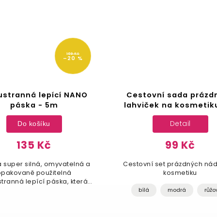
169 Kč
–20 %
stranná lepící NANO
Cestovní sada prázd
páska - 5m
lahviček na kosmetik
Detail
Do košíku
135 Kč
99 Kč
 super silná, omyvatelná a
Cestovní set prázdných ná
opakovaně použitelná
kosmetiku
tranná lepící páska, která
anechává žádné stopy!
bílá
modrá
růžo