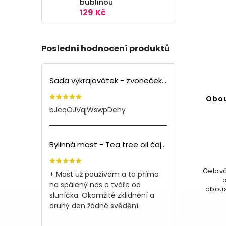
AKCE!
bublinou
129 Kč
Poslední hodnocení produktů
85 Kč
–43 %
Sada vykrajovátek - zvoneček (3ks)
í
Nanopodložka s držákem
Obou
na mobil
bJeqOJVqjWswpDehy
Do košíku
Bylinná mast - Tea tree oil čajovník (150ml)
48 Kč
nky
Ideální využití na palubní desce,
Gelová
+ Mast už používám a to přímo
kde můžete nyní bez obav
na spálený nos a tváře od
odkládat předměty jako např.
obous
sluníčka. Okamžité zklidnění a
mobilní telefon, navigace, klíče
nez
druhý den žádné svědění.
nebo brýle.