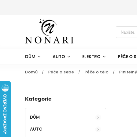
DŮM
AUTO
ELEKTRO
PÉČE O S
Domů
/
Péče o sebe
/
Péče o tělo
/
Plniteln
Kategorie
DŮM
AUTO