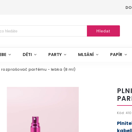
DO
Hledat
EBE
DĚTI
PARTY
MLSÁNÍ
PAPÍR
ý rozprašovač parfému - lebka (8 ml)
PLN
PAR
Kód:
410
Plnite
kabel