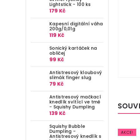
Lightstick - 100 ks
179 Kč
Kapesní digitální váha
200g/0,01g
119 Kč
Sonický kartáček na
obličej
99 Kč
Antistresový kloubový
slimák finger slug
79 Kč
Antistresový mačkací
knedlík svítící ve tmě
SOUV
- Squishy Dumpling
139 Kč
Squishy Bubble
Dumpling -
VÝPRODEJ!
AKCE!
Antistresový knedlík s