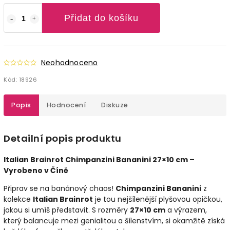
Přidat do košíku
Neohodnoceno
Kód:
18926
Popis
Hodnocení
Diskuze
Detailní popis produktu
Italian Brainrot Chimpanzini Bananini 27×10 cm –
Vyrobeno v Číně
Připrav se na banánový chaos!
Chimpanzini Bananini
z
kolekce
Italian Brainrot
je tou nejšílenější plyšovou opičkou,
jakou si umíš představit. S rozměry
27×10 cm
a výrazem,
který balancuje mezi genialitou a šílenstvím, si okamžitě získá