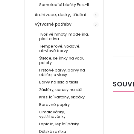
Samolepící bločky Post-It
Archivace, desky, třídění
Výtvarné potřeby
Tvořivé hmoty, modelína,
plastelína
Temperové, vodové,
akrylové barvy
Štětce, kelímky na vodu,
palety
Prstové barvy, barvy na
obličej a vlasy
SOUV
Barvy na sklo a textil
Zástěry, ubrusy na stůl
Kreslící kartony, skicáky
Barevné papíry
Omalovánky,
vystřihovánky
Lepidla, lepící pásky
Dětská razítka