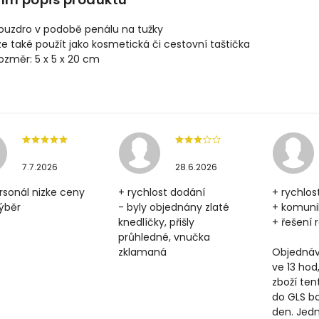
ouzdro v podobě penálu na tužky
ze také použít jako kosmetická či cestovní taštička
ozměr: 5 x 5 x 20 cm
7.7.2026
28.6.2026
rsonál nizke ceny
+ rychlost dodání
+ rychlos
výběr
- byly objednány zlaté
+ komun
knedlíčky, přišly
+ řešení
průhledné, vnučka
zklamaná
Objednáv
ve 13 hod
zboží ten
do GLS b
den. Jedn