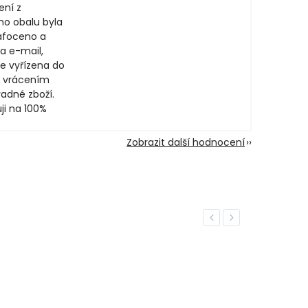
ení z
ího obalu byla
afoceno a
a e-mail,
e vyřízena do
 vrácením
adné zboží.
ji na 100%
Zobrazit další hodnocení
Previous
Next