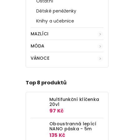
Ostatní
Dětské peněženky
Knihy a učebnice
MAZLÍCI
MÓDA
VÁNOCE
Top 8 produktů
Multifunkční klíčenka
20v1
97 Kč
Oboustranná lepící
NANO páska - 5m
135 Kč