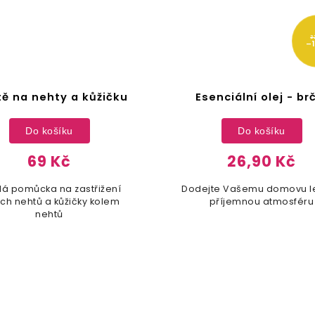
32 Kč
–15 %
enciální olej - brčál
Prodyšný penál na t
Detail
Do košíku
26,90 Kč
99 Kč
te Vašemu domovu lehkou
Stylový penál pro Vašeho š
příjemnou atmosféru
černá