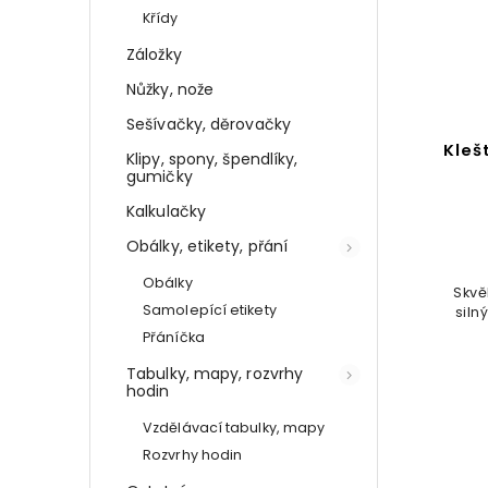
Křídy
Záložky
Nůžky, nože
Sešívačky, děrovačky
Kleště na nehty a kůžičku
Es
Klipy, spony, špendlíky,
gumičky
Do košíku
Kalkulačky
69 Kč
Obálky, etikety, přání
Obálky
ždou
Skvělá pomůcka na zastřižení
Dodej
Samolepící etikety
t
silných nehtů a kůžičky kolem
dy u
nehtů
Přáníčka
anou
Tabulky, mapy, rozvrhy
hodin
Vzdělávací tabulky, mapy
Rozvrhy hodin