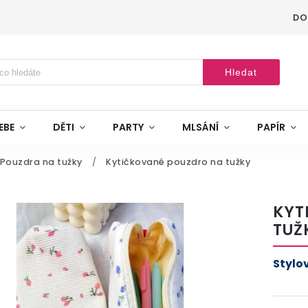
DO
Hledat
EBE
DĚTI
PARTY
MLSÁNÍ
PAPÍR
Pouzdra na tužky
/
Kytičkované pouzdro na tužky
KYT
TUŽ
Stylo