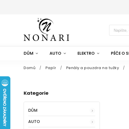
DŮM
AUTO
ELEKTRO
PÉČE O S
Domů
/
Papír
/
Penály a pouzdra na tužky
/
Kategorie
DŮM
AUTO