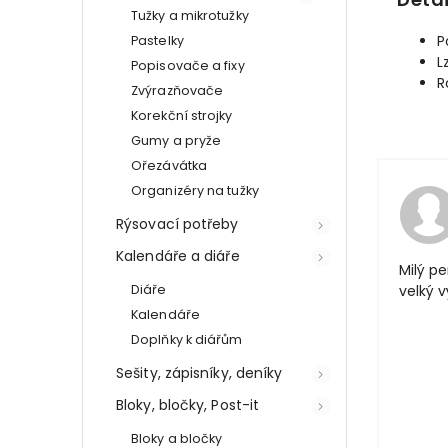
Tužky a mikrotužky
P
Pastelky
L
Popisovače a fixy
R
Zvýrazňovače
Korekční strojky
Gumy a pryže
Ořezávátka
Organizéry na tužky
Rýsovací potřeby
Kalendáře a diáře
Milý pe
Diáře
velký 
Kalendáře
Doplňky k diářům
Sešity, zápisníky, deníky
Bloky, bločky, Post-it
Bloky a bločky