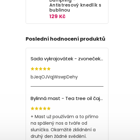
Antistresový knedlík s
bublinou
129 Kč
Poslední hodnocení produktů
Sada vykrajovátek - zvoneček (3ks)
bJeqOJVqjWswpDehy
Bylinná mast - Tea tree oil čajovník (150ml)
+ Mast už používám a to přímo
na spálený nos a tváře od
sluníčka. Okamžité zklidnění a
druhý den žádné svědění.