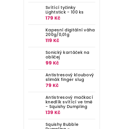
Svítící tyčinky
Lightstick - 100 ks
179 Kč
Kapesní digitální váha
200g/0,01g
119 Kč
Sonický kartáček na
obličej
99 Kč
Antistresový kloubový
slimák finger slug
79 Kč
Antistresový mačkací
knedlík svítící ve tmě
- Squishy Dumpling
139 Kč
Squishy Bubble
Dumpling -