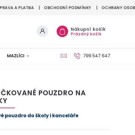
PRAVA A PLATBA
OBCHODNÍ PODMÍNKY
OCHRANY OSOB
Nákupní košík
Prázdný košík
MAZLÍCI
MÓDA
VÁNOCE
799 547 647
IČKOVANÉ POUZDRO NA
KY
vé pouzdro do školy i kanceláře