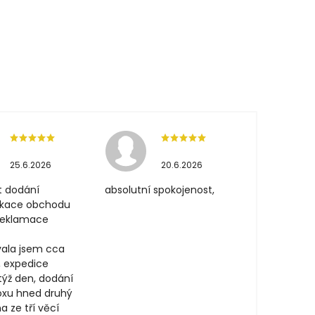
25.6.2026
20.6.2026
t dodání
absolutní spokojenost,
ikace obchodu
 reklamace
ala jsem cca
, expedice
týž den, dodání
oxu hned druhý
a ze tří věcí