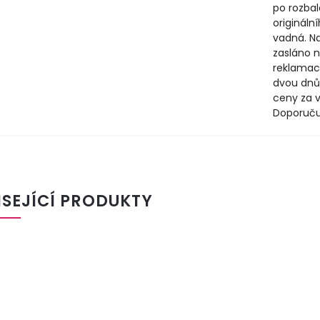
po rozbal
origináln
vadná. N
zasláno n
reklamac
dvou dnů
ceny za v
Doporuču
ISEJÍCÍ PRODUKTY