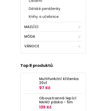
Ostatní
nez
Dětské peněženky
Knihy a učebnice
MAZLÍCI
MÓDA
VÁNOCE
Top 8 produktů
Multifunkční klíčenka
20v1
97 Kč
Oboustranná lepící
NANO páska - 5m
135 Kč