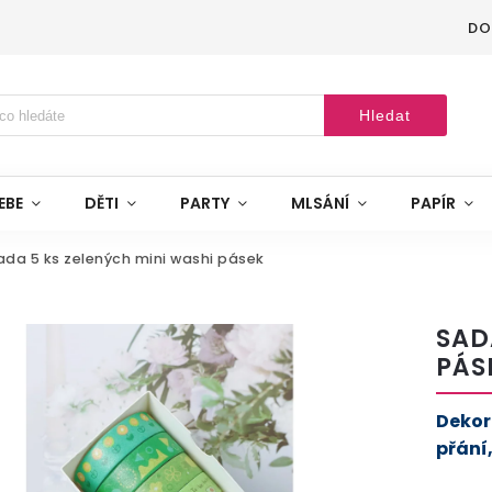
DO
Hledat
EBE
DĚTI
PARTY
MLSÁNÍ
PAPÍR
ada 5 ks zelených mini washi pásek
SAD
PÁS
Dekor
přání,