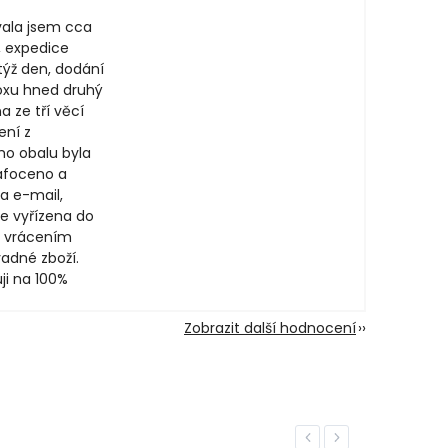
ala jsem cca
, expedice
týž den, dodání
oxu hned druhý
a ze tří věcí
ení z
ího obalu byla
afoceno a
a e-mail,
e vyřízena do
 vrácením
adné zboží.
ji na 100%
Zobrazit další hodnocení
Previous
Next