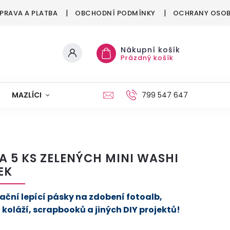
PRAVA A PLATBA
OBCHODNÍ PODMÍNKY
OCHRANY OSOB
Nákupní košík
Prázdný košík
MAZLÍCI
MÓDA
VÁNOCE
799 547 647
A 5 KS ZELENÝCH MINI WASHI
EK
ační lepící pásky na zdobení fotoalb,
 koláží, scrapbooků a jiných DIY projektů!