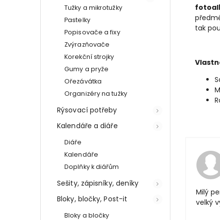
fotoal
Tužky a mikrotužky
předmět
Pastelky
tak pou
Popisovače a fixy
Zvýrazňovače
Korekční strojky
Vlastn
Gumy a pryže
S
Ořezávátka
M
Organizéry na tužky
R
Rýsovací potřeby
Kalendáře a diáře
Diáře
Kalendáře
Doplňky k diářům
Sešity, zápisníky, deníky
Milý pe
Bloky, bločky, Post-it
velký 
Bloky a bločky