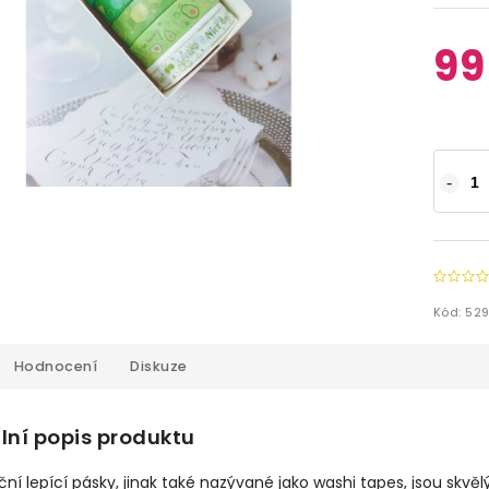
99
Kód:
52
Hodnocení
Diskuze
lní popis produktu
ní lepící pásky, jinak také nazývané jako washi tapes, jsou sk