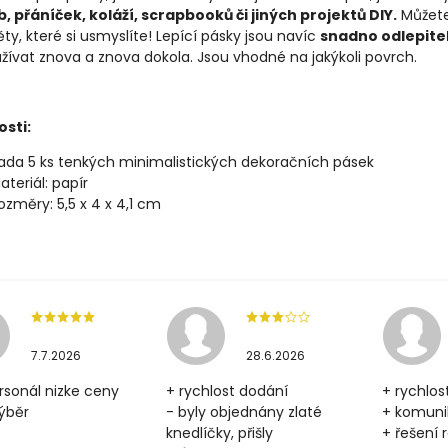
b, přáníček, koláží, scrapbooků či jiných projektů DIY.
Můžete
y, které si usmyslíte! Lepící pásky jsou navíc
snadno odlepitel
žívat znova a znova dokola. Jsou vhodné na jakýkoli povrch.
osti:
ada 5 ks tenkých minimalistických dekoračních pásek
ateriál: papír
ozměry: 5,5 x 4 x 4,1 cm
7.7.2026
28.6.2026
rsonál nizke ceny
+ rychlost dodání
+ rychlos
výběr
- byly objednány zlaté
+ komun
knedlíčky, přišly
+ řešení