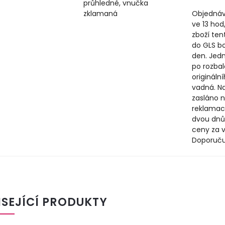
průhledné, vnučka
zklamaná
Objednáv
ve 13 hod
zboží ten
do GLS b
den. Jedn
po rozbal
origináln
vadná. N
zasláno n
reklamac
dvou dnů
ceny za v
Doporuču
ISEJÍCÍ PRODUKTY