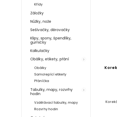
Křídy
AKCE!
Záložky
Nůžky, nože
Sešívačky, děrovačky
Klipy, spony, špendlíky,
gumičky
Kalkulačky
Obálky, etikety, přání
Korekční strojek - zmrzlina
Obou
Obálky
Samolepící etikety
Detail
Přáníčka
Tabulky, mapy, rozvrhy
99 Kč
hodin
zných
Korekční strojek (páska) ve tvaru
Vzdělávací tabulky, mapy
Gelová
ačky
ovocného milkshake
Rozvrhy hodin
obous
čokoláda