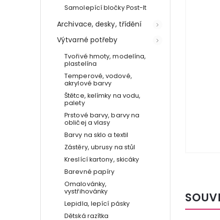
Samolepící bločky Post-It
Archivace, desky, třídění
Výtvarné potřeby
Tvořivé hmoty, modelína,
plastelína
Temperové, vodové,
akrylové barvy
Štětce, kelímky na vodu,
palety
Prstové barvy, barvy na
obličej a vlasy
Barvy na sklo a textil
Zástěry, ubrusy na stůl
Kreslící kartony, skicáky
Barevné papíry
Omalovánky,
vystřihovánky
SOUV
Lepidla, lepící pásky
Dětská razítka