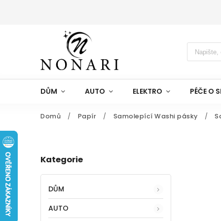
DŮM
AUTO
ELEKTRO
PÉČE O S
Domů
/
Papír
/
Samolepící Washi pásky
/
S
Kategorie
DŮM
AUTO