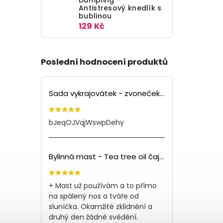
Antistresový knedlík s
bublinou
129 Kč
Poslední hodnocení produktů
Sada vykrajovátek - zvoneček (3ks)
bJeqOJVqjWswpDehy
Bylinná mast - Tea tree oil čajovník (150ml)
+ Mast už používám a to přímo
na spálený nos a tváře od
sluníčka. Okamžité zklidnění a
druhý den žádné svědění.