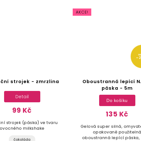
169 Kč
–20 %
stranná lepící NANO
Zázračná čistící N
páska - 5m
houbička
Do košíku
Do košíku
135 Kč
8 Kč
 super silná, omyvatelná a
Zázračná zbraň proti špí
opakovaně použitelná
každém koutě domácnos
tranná lepící páska, která