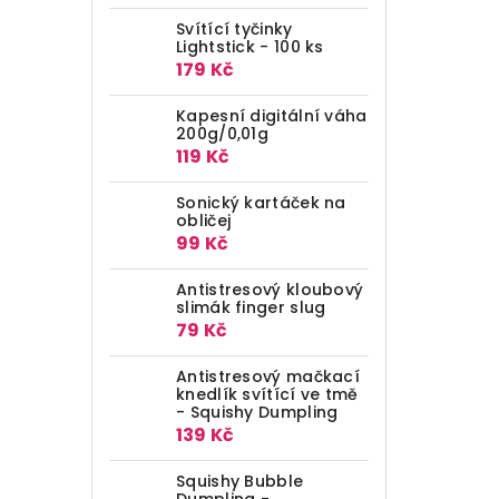
Svítící tyčinky
Lightstick - 100 ks
179 Kč
Kapesní digitální váha
200g/0,01g
119 Kč
Sonický kartáček na
obličej
99 Kč
Antistresový kloubový
slimák finger slug
79 Kč
Antistresový mačkací
knedlík svítící ve tmě
- Squishy Dumpling
139 Kč
Squishy Bubble
Dumpling -