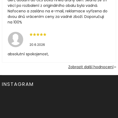
den, dodání do GLS boxu hned druhý den. Jedna ze tří
věcí po rozbalení z originálního obalu byla vadná.
Nafoceno a zasláno na e-mail, reklamace vyřízena do
dvou dnů vrácením ceny za vadné zboží. Doporučuji
na 100%
20.6.2026
absolutní spokojenost,
Zobrazit další hodnocení
INSTAGRAM