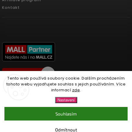
Kontakt
Tento web používá soubory cookie. Dalším procházením
tohoto webu vyjadřujete souhlas s jejich používáním. Více
informací
zde
.
Copyright 2026
Nonari.cz
. Všechna práva vyhrazena.
Nastavení
Upravit nastavení cookies
Souhlasím
Vytvořil
Shoptet
| Design
Shoptak.cz.
Odmítnout