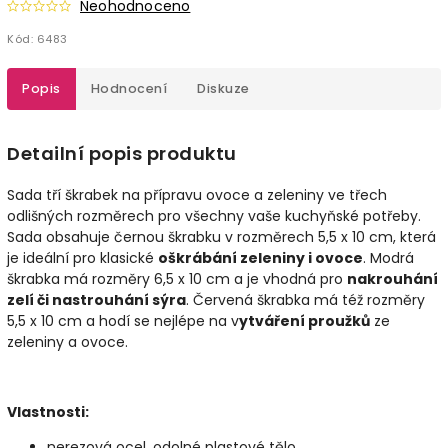
Neohodnoceno
Kód:
6483
Popis
Hodnocení
Diskuze
Detailní popis produktu
Sada tří škrabek na přípravu ovoce a zeleniny ve třech
odlišných rozměrech pro všechny vaše kuchyňské potřeby.
Sada obsahuje černou škrabku v rozměrech 5,5 x 10 cm, která
je ideální pro klasické
oškrábání zeleniny i ovoce
. Modrá
škrabka má rozměry 6,5 x 10 cm a je vhodná pro
nakrouhání
zelí či nastrouhání sýra
. Červená škrabka má též rozměry
5,5 x 10 cm a hodí se nejlépe na v
ytváření proužků
ze
zeleniny a ovoce.
Vlastnosti:
nerezová ocel, odolné plastové tělo