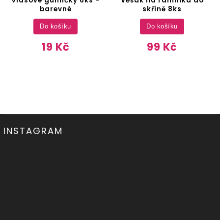
Vlasové gumičky 6ks -
Věšák na ramínka do
barevné
skříně 8ks
Do košíku
Do košíku
19 Kč
99 Kč
INSTAGRAM