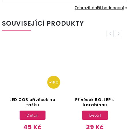
Zobrazit další hodnocení
SOUVISEJÍCÍ PRODUKTY
Previous
Next
–18 %
LED COB přívěsek na
Přívěsek ROLLER s
Př
tašku
karabinou
Detail
Detail
45 Kč
29 Kč