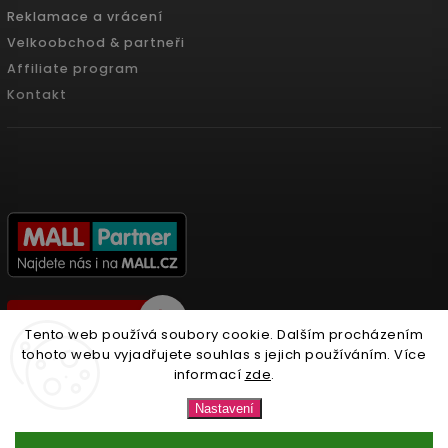
Reklamace a vrácení
Velkoobchod & partneři
Affiliate program
Kontakt
Tento web používá soubory cookie. Dalším procházením
tohoto webu vyjadřujete souhlas s jejich používáním. Více
informací
zde
.
Copyright 2026
Nonari.cz
. Všechna práva vyhrazena.
Nastavení
Upravit nastavení cookies