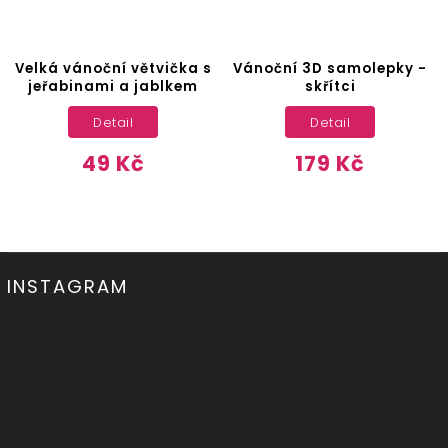
Velká vánoční větvička s
Vánoční 3D samolepky -
jeřabinami a jablkem
skřítci
Detail
Detail
49 Kč
179 Kč
INSTAGRAM