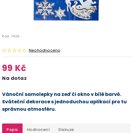
Kód:
7426
Neohodnoceno
99 Kč
Na dotaz
Vánoční samolepky na zeď či okno v bílé barvě.
Sváteční dekorace s jednoduchou aplikací pro tu
správnou atmosféru.
Popis
Hodnocení
Diskuze