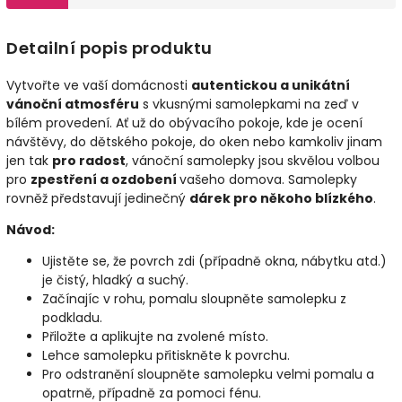
Detailní popis produktu
Vytvořte ve vaší domácnosti
autentickou a unikátní
vánoční atmosféru
s vkusnými samolepkami na zeď v
bílém provedení. Ať už do obývacího pokoje, kde je ocení
návštěvy, do dětského pokoje, do oken nebo kamkoliv jinam
jen tak
pro radost
, vánoční samolepky jsou skvělou volbou
pro
zpestření a ozdobení
vašeho domova. Samolepky
rovněž představují jedinečný
dárek pro někoho blízkého
.
Návod:
Ujistěte se, že povrch zdi (případně okna, nábytku atd.)
je čistý, hladký a suchý.
Začínajíc v rohu, pomalu sloupněte samolepku z
podkladu.
Přiložte a aplikujte na zvolené místo.
Lehce samolepku přitiskněte k povrchu.
Pro odstranění sloupněte samolepku velmi pomalu a
opatrně, případně za pomoci fénu.