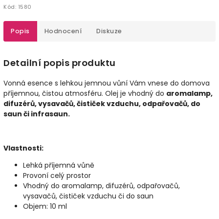
Kód:
1580
Popis
Hodnocení
Diskuze
Detailní popis produktu
Vonná esence s lehkou jemnou vůní Vám vnese do domova
příjemnou, čistou atmosféru. Olej je vhodný do
aromalamp,
difuzérů, vysavačů, čističek vzduchu, odpařovačů, do
saun či infrasaun.
Vlastnosti:
Lehká příjemná vůně
Provoní celý prostor
Vhodný do aromalamp, difuzérů, odpařovačů,
vysavačů, čističek vzduchu či do saun
Objem: 10 ml