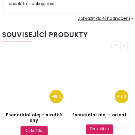
absolutní spokojenost,
Zobrazit další hodnocení
SOUVISEJÍCÍ PRODUKTY
Previous
Next
–15 %
–15 %
Esenciální olej - sladké
Esenciální olej - orient
sny
Do košíku
Do košíku